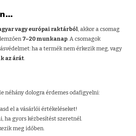
ön…
gyar vagy európai raktárból
, akkor a csomag
jellemzően
7–20 munkanap
. A csomagok
lásvédelmet: ha a termék nem érkezik meg, vagy
ik az árát
.
e néhány dologra érdemes odafigyelni:
sd el a vásárlói értékeléseket!
, ha gyors kézbesítést szeretnél.
kezik meg időben.