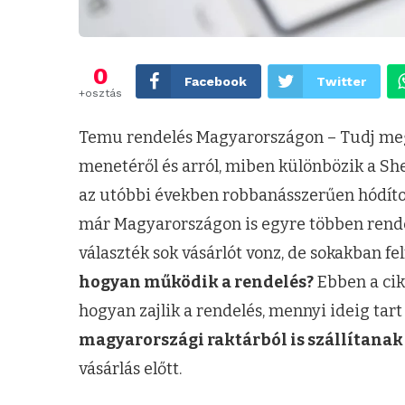
0
Facebook
Twitter
+osztás
Temu rendelés Magyarországon – Tudj meg mi
menetéről és arról, miben különbözik a S
az utóbbi években robbanásszerűen hódíto
már Magyarországon is egyre többen rendel
választék sok vásárlót vonz, de sokakban fe
hogyan működik a rendelés?
Ebben a cik
hogyan zajlik a rendelés, mennyi ideig tart 
magyarországi raktárból is szállítanak
vásárlás előtt.