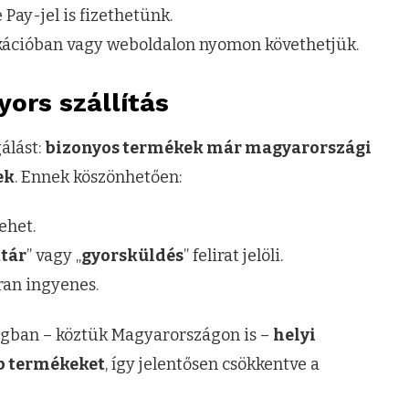
 Pay-jel is fizethetünk.
ációban vagy weboldalon nyomon követhetjük.
ors szállítás
álást:
bizonyos termékek már magyarországi
ek
. Ennek köszönhetően:
lehet.
ktár
” vagy „
gyorsküldés
” felirat jelöli.
ran ingyenes.
ágban – köztük Magyarországon is –
helyi
bb termékeket
, így jelentősen csökkentve a