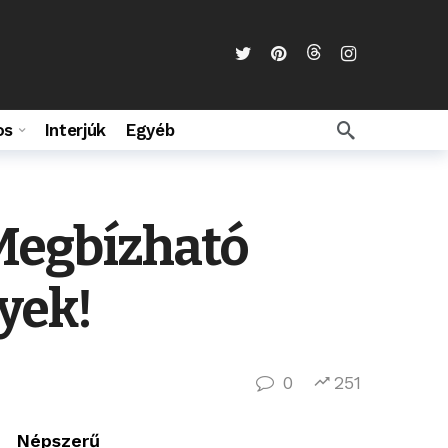
os
Interjúk
Egyéb
Megbízható
yek!
0
251
Népszerű