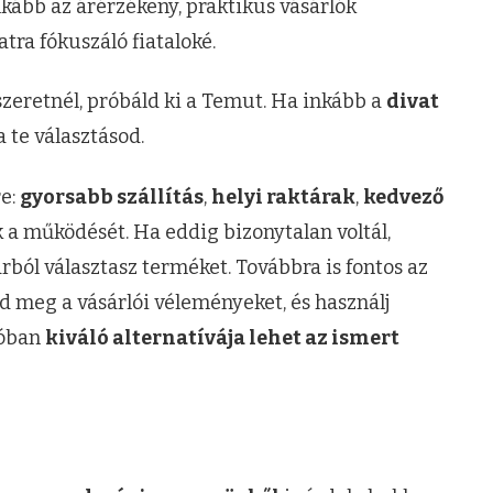
nkább az árérzékeny, praktikus vásárlók
tra fókuszáló fiataloké.
zeretnél, próbáld ki a Temut. Ha inkább a
divat
a te választásod.
re:
gyorsabb szállítás
,
helyi raktárak
,
kedvező
 a működését. Ha eddig bizonytalan voltál,
rból választasz terméket. Továbbra is fontos az
zd meg a vásárlói véleményeket, és használj
lóban
kiváló alternatívája lehet az ismert