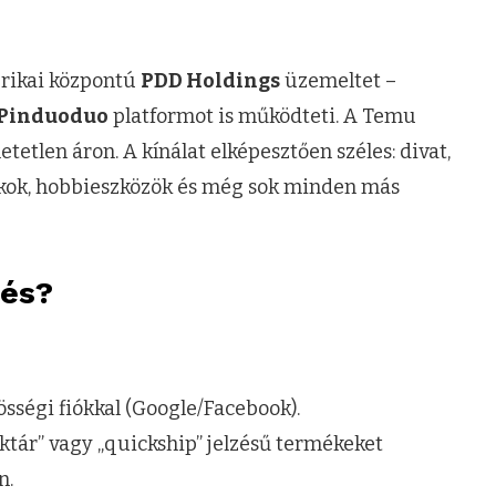
erikai központú
PDD Holdings
üzemeltet –
Pinduoduo
platformot is működteti. A Temu
etetlen áron. A kínálat elképesztően széles: divat,
tékok, hobbieszközök és még sok minden más
lés?
sségi fiókkal (Google/Facebook).
ktár” vagy „quickship” jelzésű termékeket
n.