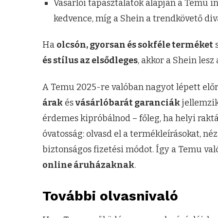
Vásárlói tapasztalatok alapján a Temu i
kedvence, míg a Shein a trendkövető diva
Ha
olcsón, gyorsan és sokféle terméket
s
és stílus az elsődleges
, akkor a Shein lesz 
A Temu 2025-re valóban nagyot lépett elő
árak
és
vásárlóbarát garanciák
jellemzik
érdemes kipróbálnod – főleg, ha helyi raktá
óvatosság: olvasd el a termékleírásokat, né
biztonságos fizetési módot. Így a Temu va
online áruházaknak
.
További olvasnivaló