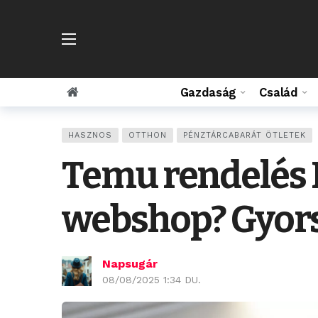
Gazdaság
Család
HASZNOS
OTTHON
PÉNZTÁRCABARÁT ÖTLETEK
Temu rendelés 
webshop? Gyors
Napsugár
08/08/2025 1:34 DU.