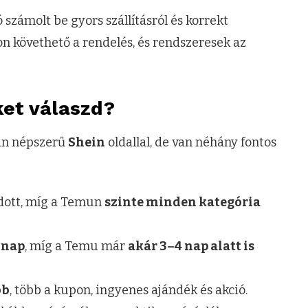
 számolt be gyors szállításról és korrekt
n követhető a rendelés, és rendszeresek az
ket válaszd?
óan népszerű
Shein
oldallal, de van néhány fontos
dott, míg a Temun
szinte minden kategória
 nap
, míg a Temu már
akár 3–4 nap alatt is
bb
, több a kupon, ingyenes ajándék és akció.