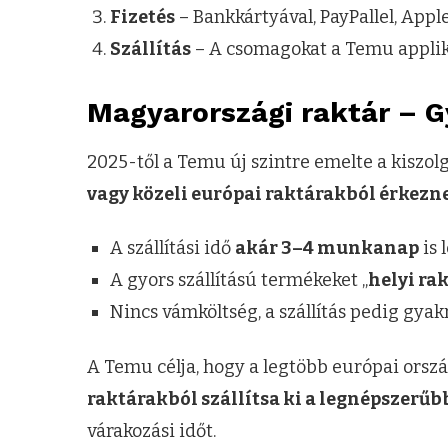
Fizetés
– Bankkártyával, PayPallel, Apple
Szállítás
– A csomagokat a Temu applik
Magyarországi raktár – Gy
2025-től a Temu új szintre emelte a kiszolg
vagy közeli európai raktárakból érkezn
A szállítási idő
akár 3–4 munkanap
is 
A gyors szállítású termékeket „
helyi ra
Nincs vámköltség, a szállítás pedig gyak
A Temu célja, hogy a legtöbb európai orsz
raktárakból szállítsa ki a legnépszerű
várakozási időt.