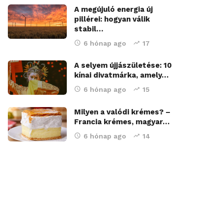
A megújuló energia új
pillérei: hogyan válik
stabil…
6 hónap ago
17
A selyem újjászületése: 10
kínai divatmárka, amely…
6 hónap ago
15
Milyen a valódi krémes? –
Francia krémes, magyar…
6 hónap ago
14