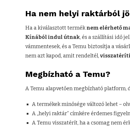
Ha nem helyi raktárból j
Ha a kiválasztott termék
nem elérhető ma
Kínából indul útnak
, és a szállítási idő 
vámmentesek, és a Temu biztosítja a vásár
nem azt kapod, amit rendeltél,
visszatérít
Megbízható a Temu?
A Temu alapvetően megbízható platform, d
A termékek minősége változó lehet – olva
A „helyi raktár” címkére érdemes figyelni
A Temu visszatérít, ha a csomag nem ér