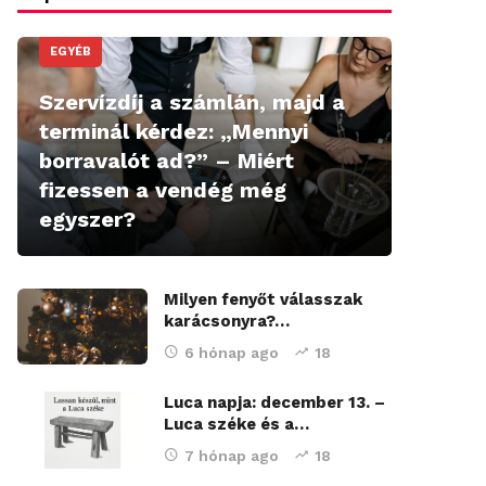
EGYÉB
Szervízdíj a számlán, majd a
terminál kérdez: „Mennyi
borravalót ad?” – Miért
fizessen a vendég még
egyszer?
Milyen fenyőt válasszak
karácsonyra?…
6 hónap ago
18
Luca napja: december 13. –
Luca széke és a…
7 hónap ago
18