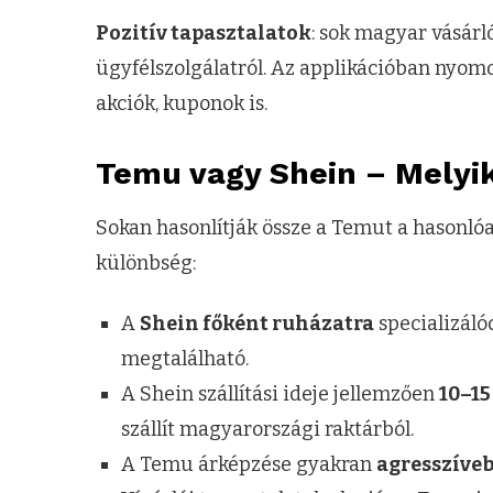
Pozitív tapasztalatok
: sok magyar vásárló
ügyfélszolgálatról. Az applikációban nyomo
akciók, kuponok is.
Temu vagy Shein – Melyi
Sokan hasonlítják össze a Temut a hasonl
különbség:
A
Shein főként ruházatra
specializáló
megtalálható.
A Shein szállítási ideje jellemzően
10–15
szállít magyarországi raktárból.
A Temu árképzése gyakran
agresszíve