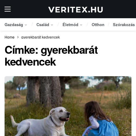
Gazdaság
Család
Életmód
Otthon
Szórakozás
Home
gyerekbarát kedvencek
Címke:
gyerekbarát
kedvencek