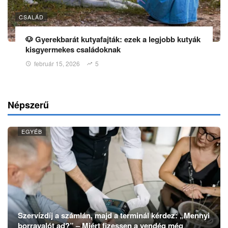
CSALÁD
🐶 Gyerekbarát kutyafajták: ezek a legjobb kutyák
kisgyermekes családoknak
február 15, 2026
5
Népszerű
EGYÉB
Szervízdíj a számlán, majd a terminál kérdez: „Mennyi
borravalót ad?” – Miért fizessen a vendég még