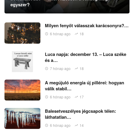
egyszer?
Milyen fenyőt válasszak karácsonyra?…
6 hónap ago
18
Luca napja: december 13. – Luca széke
és a…
7 hónap ago
18
A megújuló energia új pillérei: hogyan
válik stabil…
6 hónap ago
17
Balesetveszélyes jégcsapok télen:
láthatatlan…
6 hónap ago
14