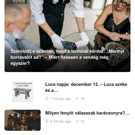
EGYÉB
Szervízdíj a számlán, majd a terminál kérdez: „Mennyi
borravalót ad?” – Miért fizessen a vendég még
egyszer?
Luca napja: december 13. – Luca széke
és a…
7 hónap ago
18
Milyen fenyőt válasszak karácsonyra?…
6 hónap ago
18