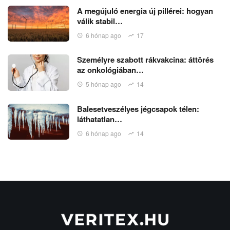
A megújuló energia új pillérei: hogyan
válik stabil…
6 hónap ago
17
Személyre szabott rákvakcina: áttörés
az onkológiában…
5 hónap ago
14
Balesetveszélyes jégcsapok télen:
láthatatlan…
6 hónap ago
14