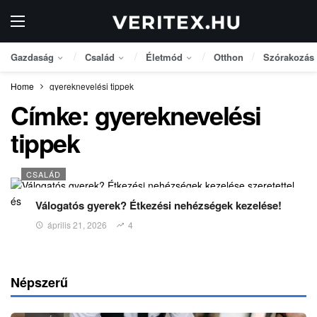
Gazdaság
Család
Életmód
Otthon
Szórakozás
Home
gyereknevelési tippek
Címke:
gyereknevelési
tippek
CSALÁD
Válogatós gyerek? Étkezési nehézségek kezelése!
április 21, 2026
4
Népszerű