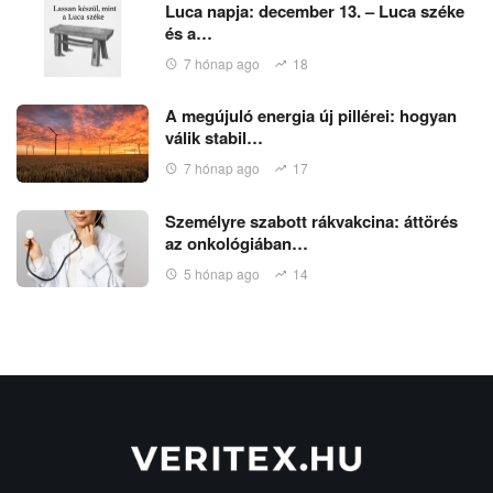
Luca napja: december 13. – Luca széke
és a…
7 hónap ago
18
A megújuló energia új pillérei: hogyan
válik stabil…
7 hónap ago
17
Személyre szabott rákvakcina: áttörés
az onkológiában…
5 hónap ago
14