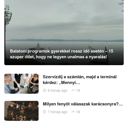
Balatoni programok gyerekkel rossz idő esetén – 15
szuper ötlet, hogy ne legyen unalmas a nyaralás!
Szervízdíj a számlán, majd a terminál
kérdez: „Mennyi…
6 hónap ago
19
Milyen fenyőt válasszak karácsonyra?…
7 hónap ago
18