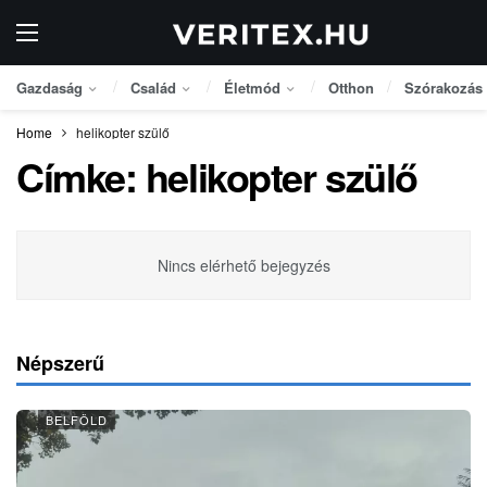
Gazdaság
Család
Életmód
Otthon
Szórakozás
Home
helikopter szülő
Címke:
helikopter szülő
Nincs elérhető bejegyzés
Népszerű
BELFÖLD