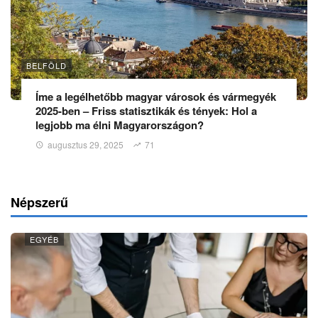
BELFÖLD
Íme a legélhetőbb magyar városok és vármegyék
2025-ben – Friss statisztikák és tények: Hol a
legjobb ma élni Magyarországon?
augusztus 29, 2025
71
Népszerű
EGYÉB