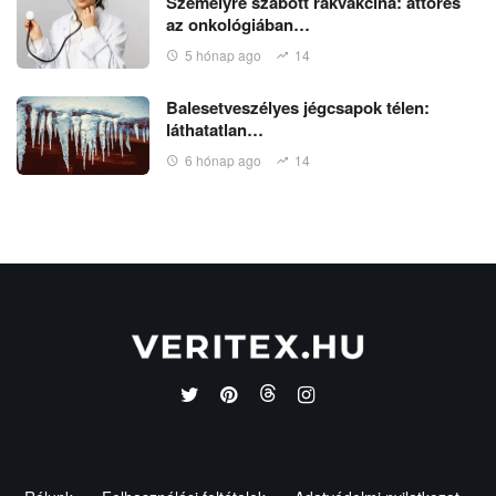
Személyre szabott rákvakcina: áttörés
az onkológiában…
5 hónap ago
14
Balesetveszélyes jégcsapok télen:
láthatatlan…
6 hónap ago
14