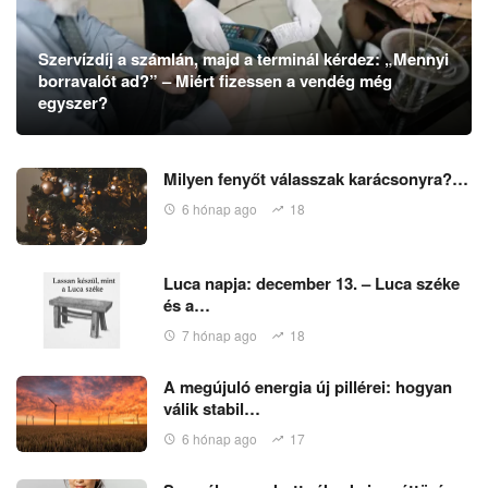
Szervízdíj a számlán, majd a terminál kérdez: „Mennyi
borravalót ad?” – Miért fizessen a vendég még
egyszer?
Milyen fenyőt válasszak karácsonyra?…
6 hónap ago
18
Luca napja: december 13. – Luca széke
és a…
7 hónap ago
18
A megújuló energia új pillérei: hogyan
válik stabil…
6 hónap ago
17