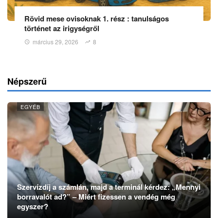
Rövid mese ovisoknak 1. rész : tanulságos
történet az irigységről
március 29, 2026
8
Népszerű
EGYÉB
Szervízdíj a számlán, majd a terminál kérdez: „Mennyi
borravalót ad?” – Miért fizessen a vendég még
egyszer?