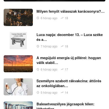
Milyen fenyőt válasszak karácsonyra?…
6 hónap ago
18
Luca napja: december 13. – Luca széke
és a…
7 hónap ago
18
A megújuló energia új pillérei: hogyan
válik stabil…
6 hónap ago
17
Személyre szabott rákvakcina: áttörés
az onkológiában…
5 hónap ago
14
Balesetveszélyes jégcsapok télen:
láthatatlan…