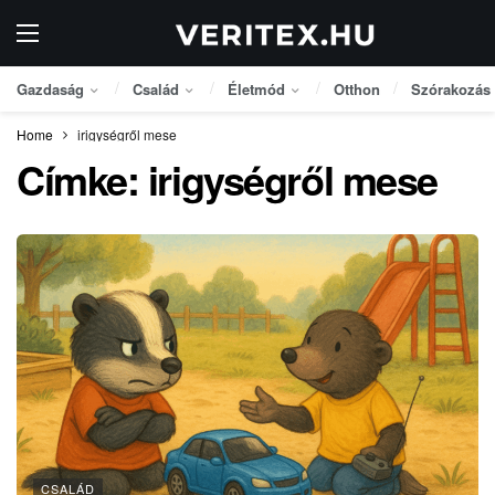
Gazdaság
Család
Életmód
Otthon
Szórakozás
Home
irigységről mese
Címke:
irigységről mese
CSALÁD