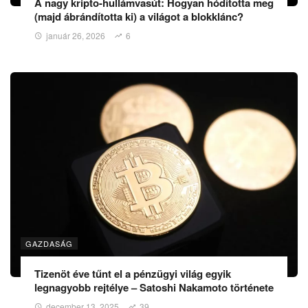
A nagy kripto-hullámvasút: Hogyan hódította meg
(majd ábrándította ki) a világot a blokklánc?
január 26, 2026
6
GAZDASÁG
Tizenöt éve tűnt el a pénzügyi világ egyik
legnagyobb rejtélye – Satoshi Nakamoto története
december 13, 2025
39