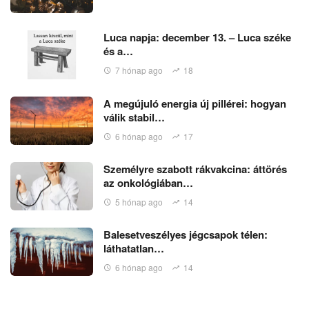
Luca napja: december 13. – Luca széke
és a…
7 hónap ago
18
A megújuló energia új pillérei: hogyan
válik stabil…
6 hónap ago
17
Személyre szabott rákvakcina: áttörés
az onkológiában…
5 hónap ago
14
Balesetveszélyes jégcsapok télen:
láthatatlan…
6 hónap ago
14