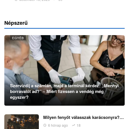
Népszerű
EGYÉB
Szervízdíj a számlán, majd a terminál kérdez: „Mennyi
borravalót ad?” – Miért fizessen a vendég még
egyszer?
Milyen fenyőt válasszak karácsonyra?…
6 hónap ago
18