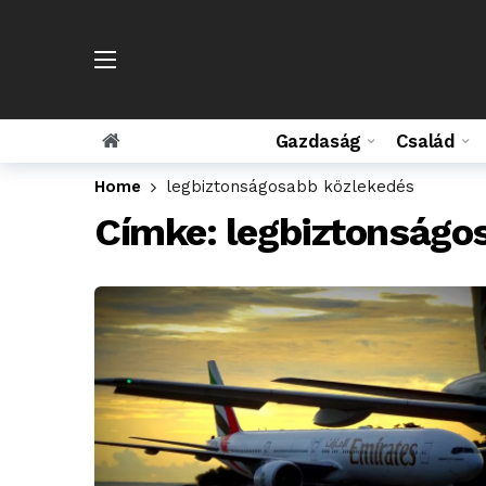
Gazdaság
Család
Home
legbiztonságosabb közlekedés
Címke:
legbiztonságo