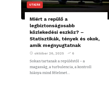
UTAZÁS
Miért a repülő a
legbiztonságosabb
közlekedési eszköz? –
Statisztikák, tények és okok,
amik megnyugtatnak
október 26, 2025
6
Sokan tartanak a repüléstől – a
magasság, a turbulencia, a kontroll
hiánya mind félelmet…