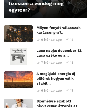
fizessen a vendég még
egyszer?
Milyen fenyőt válasszak
karácsonyra?…
6 hónap ago
18
Luca napja: december 13. –
Luca széke és a…
7 hónap ago
18
A megújuló energia új
pillérei: hogyan válik
stabil…
6 hónap ago
17
Személyre szabott
rákvakcina: áttörés az