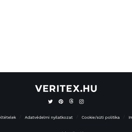
eltételek
Adatvédelmi nyilatkozat
Cookie/süti politika
I