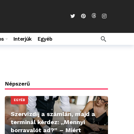
os
Interjúk
Egyéb
Népszerű
EGYÉB
Szervízdíj a számlán, majd a
terminál kérdez: „Mennyi
borravalót ad?” – Miért