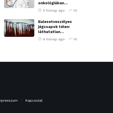
onkológiában…
5 hónap ago
14
Balesetveszélyes
jégcsapok télen:
láthatatlan…
6 hónap ago
14
mpresszum
Kapcsolat