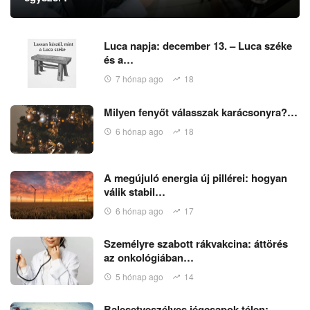
Luca napja: december 13. – Luca széke
és a…
7 hónap ago
18
Milyen fenyőt válasszak karácsonyra?…
6 hónap ago
18
A megújuló energia új pillérei: hogyan
válik stabil…
6 hónap ago
17
Személyre szabott rákvakcina: áttörés
az onkológiában…
5 hónap ago
14
Balesetveszélyes jégcsapok télen: