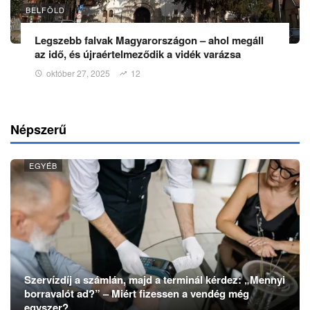
BELFÖLD
Legszebb falvak Magyarországon – ahol megáll
az idő, és újraértelmeződik a vidék varázsa
október 27, 2025
12
Népszerű
EGYÉB
Szervízdíj a számlán, majd a terminál kérdez: „Mennyi
borravalót ad?” – Miért fizessen a vendég még
egyszer?