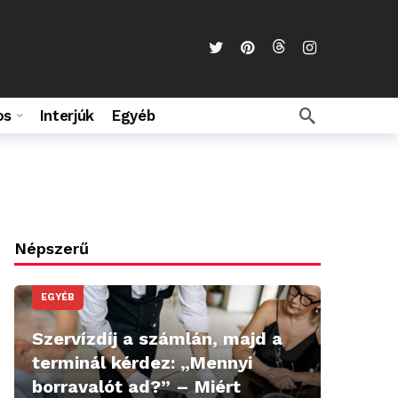
os
Interjúk
Egyéb
Népszerű
EGYÉB
Szervízdíj a számlán, majd a
terminál kérdez: „Mennyi
borravalót ad?” – Miért