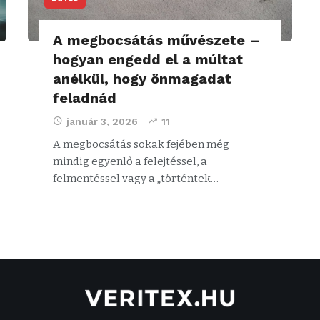
A megbocsátás művészete –
hogyan engedd el a múltat
anélkül, hogy önmagadat
feladnád
január 3, 2026
11
A megbocsátás sokak fejében még
mindig egyenlő a felejtéssel, a
felmentéssel vagy a „történtek…