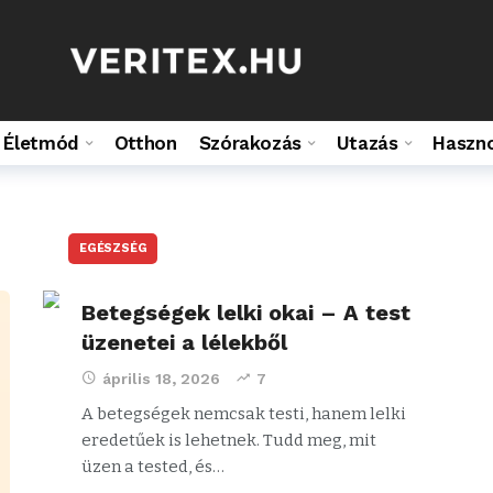
Életmód
Otthon
Szórakozás
Utazás
Haszn
EGÉSZSÉG
Betegségek lelki okai – A test
üzenetei a lélekből
április 18, 2026
7
A betegségek nemcsak testi, hanem lelki
eredetűek is lehetnek. Tudd meg, mit
üzen a tested, és…