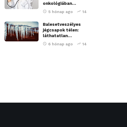
onkológiában…
5 hónap ago
14
Balesetveszélyes
jégcsapok télen:
láthatatlan…
6 hónap ago
14