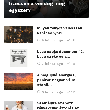
fizessen a vendég még
egyszer?
Milyen fenyőt válasszak
karácsonyra?…
6 hónap ago
18
Luca napja: december 13. –
Luca széke és a…
7 hónap ago
18
A megújuló energia új
pillérei: hogyan válik
stabil…
6 hónap ago
17
Személyre szabott
rákvakcina: áttörés az