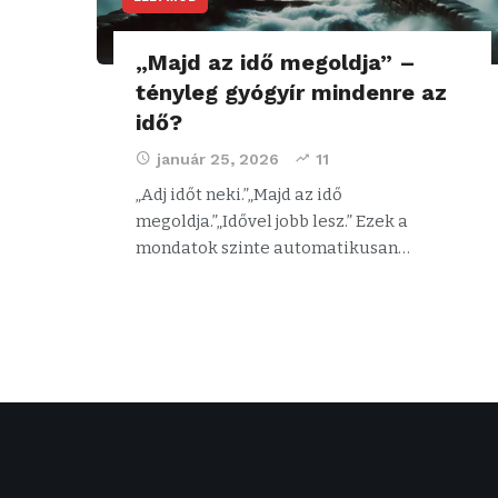
„Majd az idő megoldja” –
tényleg gyógyír mindenre az
idő?
január 25, 2026
11
„Adj időt neki.”„Majd az idő
megoldja.”„Idővel jobb lesz.” Ezek a
mondatok szinte automatikusan…