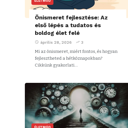
ÉLETMÓD
Önismeret fejlesztése: Az
első lépés a tudatos és
boldog élet felé
április 28, 2026
3
Mi az önismeret, miért fontos, és hogyan
fejlesztheted a hétköznapokban?
Cikkünk gyakorlati…
ÉLETMÓD