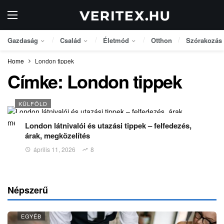
Gazdaság
Család
Életmód
Otthon
Szórakozás
Home
London tippek
Címke:
London tippek
KÜLFÖLD
London látnivalói és utazási tippek – felfedezés,
árak, megközelítés
április 11, 2026
8
Népszerű
EGYÉB