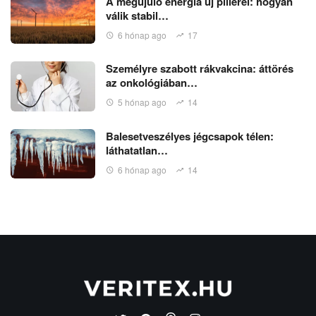
A megújuló energia új pillérei: hogyan
válik stabil…
6 hónap ago
17
Személyre szabott rákvakcina: áttörés
az onkológiában…
5 hónap ago
14
Balesetveszélyes jégcsapok télen:
láthatatlan…
6 hónap ago
14