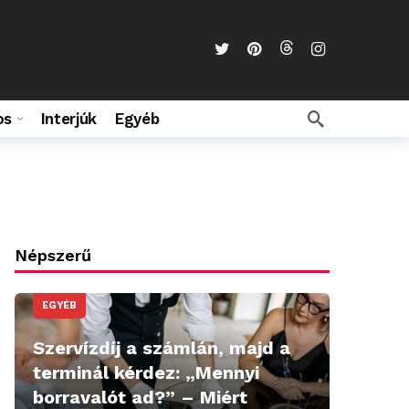
os
Interjúk
Egyéb
Népszerű
EGYÉB
Szervízdíj a számlán, majd a
terminál kérdez: „Mennyi
borravalót ad?” – Miért