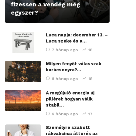
fizessen a vendég még
egyszer?
Luca napja: december 13. –
Luca széke és a…
7 hónap ago
18
Milyen fenyőt válasszak
karácsonyra?…
6 hónap ago
18
A megújuló energia új
pillérei: hogyan válik
stabil…
6 hónap ago
17
Személyre szabott
rákvakcina: áttörés az