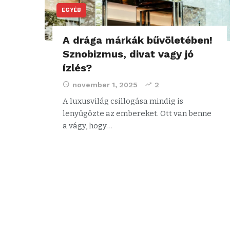
EGYÉB
A drága márkák bűvöletében!
Sznobizmus, divat vagy jó
ízlés?
november 1, 2025
2
A luxusvilág csillogása mindig is
lenyűgözte az embereket. Ott van benne
a vágy, hogy…