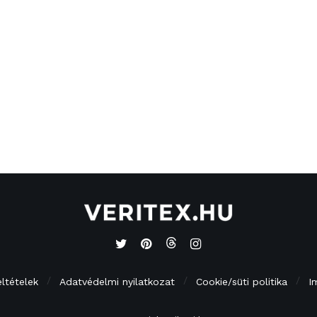
eltételek
Adatvédelmi nyilatkozat
Cookie/süti politika
I