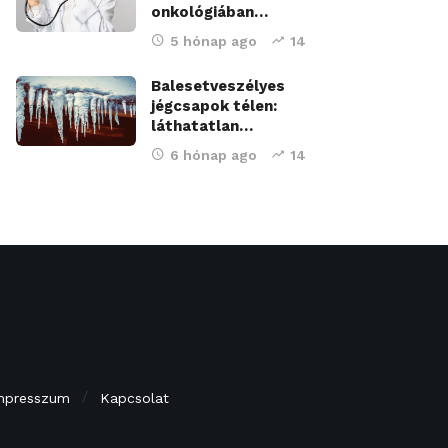
onkológiában…
5 hónap ago
14
Balesetveszélyes
jégcsapok télen:
láthatatlan…
6 hónap ago
14
mpresszum
Kapcsolat