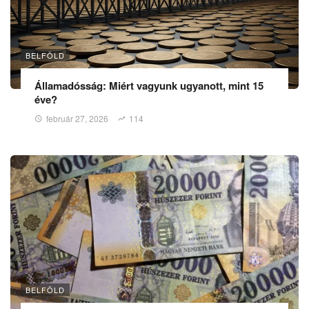
BELFÖLD
Államadósság: Miért vagyunk ugyanott, mint 15
éve?
február 27, 2026
114
BELFÖLD