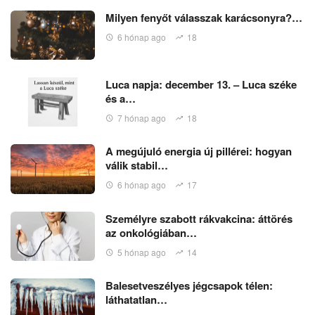
Milyen fenyőt válasszak karácsonyra?…
6 hónap ago
18
Luca napja: december 13. – Luca széke
és a…
7 hónap ago
18
A megújuló energia új pillérei: hogyan
válik stabil…
6 hónap ago
17
Személyre szabott rákvakcina: áttörés
az onkológiában…
5 hónap ago
14
Balesetveszélyes jégcsapok télen:
láthatatlan…