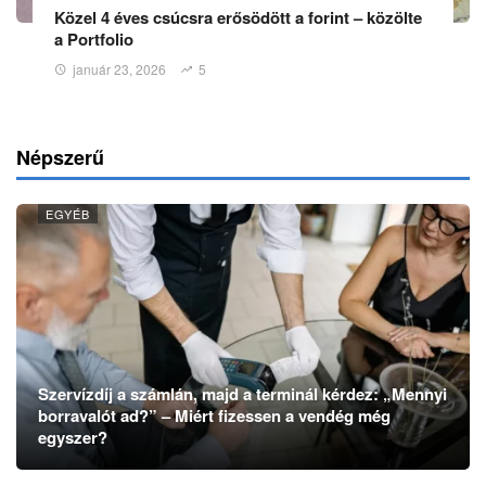
Közel 4 éves csúcsra erősödött a forint – közölte
a Portfolio
január 23, 2026
5
Népszerű
EGYÉB
Szervízdíj a számlán, majd a terminál kérdez: „Mennyi
borravalót ad?” – Miért fizessen a vendég még
egyszer?