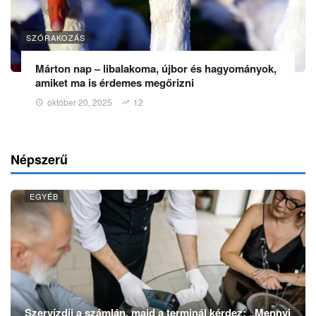
SZÓRAKOZÁS
Márton nap – libalakoma, újbor és hagyományok,
amiket ma is érdemes megőrizni
október 20, 2025
12
Népszerű
EGYÉB
Szervízdíj a számlán, majd a terminál kérdez: „Mennyi