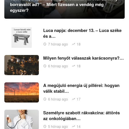
borravalót ad?” – Miért fizessen a vendég még
egyszer?
Luca napja: december 13. – Luca széke
és a…
7 hónap ago
18
Milyen fenyőt válasszak karácsonyra?…
6 hónap ago
18
A megújuló energia új pillérei: hogyan
válik stabil…
6 hónap ago
17
Személyre szabott rákvakcina: áttörés
az onkológiában…
5 hónap ago
14