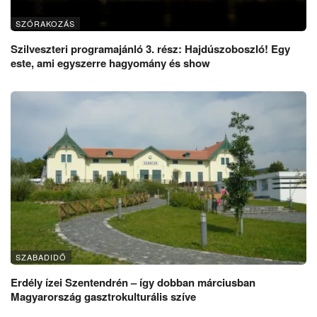
SZÓRAKOZÁS
Szilveszteri programajánló 3. rész: Hajdúszoboszló! Egy
este, ami egyszerre hagyomány és show
SZABADIDŐ
Erdély ízei Szentendrén – így dobban márciusban
Magyarország gasztrokulturális szíve