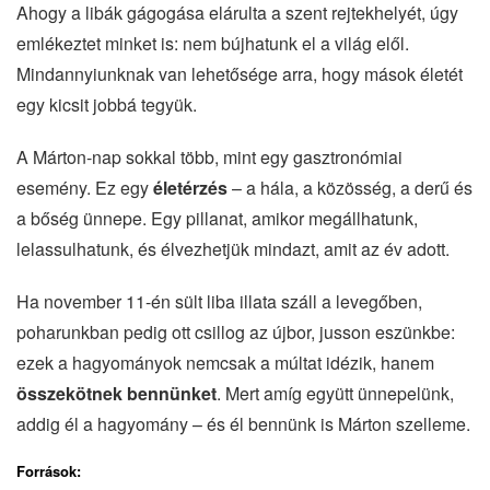
Ahogy a libák gágogása elárulta a szent rejtekhelyét, úgy
emlékeztet minket is: nem bújhatunk el a világ elől.
Mindannyiunknak van lehetősége arra, hogy mások életét
egy kicsit jobbá tegyük.
A Márton-nap sokkal több, mint egy gasztronómiai
esemény. Ez egy
életérzés
– a hála, a közösség, a derű és
a bőség ünnepe. Egy pillanat, amikor megállhatunk,
lelassulhatunk, és élvezhetjük mindazt, amit az év adott.
Ha november 11-én sült liba illata száll a levegőben,
poharunkban pedig ott csillog az újbor, jusson eszünkbe:
ezek a hagyományok nemcsak a múltat idézik, hanem
összekötnek bennünket
. Mert amíg együtt ünnepelünk,
addig él a hagyomány – és él bennünk is Márton szelleme.
Források: