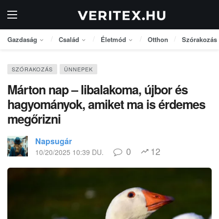
Gazdaság
Család
Életmód
Otthon
Szórakozás
SZÓRAKOZÁS
ÜNNEPEK
Márton nap – libalakoma, újbor és
hagyományok, amiket ma is érdemes
megőrizni
Napsugár
0
12
10/20/2025 10:39 DU.