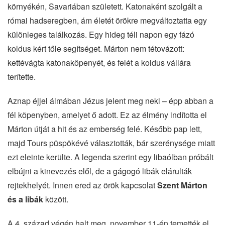
környékén, Savariában született. Katonaként szolgált a
római hadseregben, ám életét örökre megváltoztatta egy
különleges találkozás. Egy hideg téli napon egy fázó
koldus kért tőle segítséget. Márton nem tétovázott:
kettévágta katonaköpenyét, és felét a koldus vállára
terítette.
Aznap éjjel álmában Jézus jelent meg neki – épp abban a
fél köpenyben, amelyet ő adott. Ez az élmény indította el
Márton útját a hit és az emberség felé. Később pap lett,
majd Tours püspökévé választották, bár szerénysége miatt
ezt eleinte kerülte. A legenda szerint egy libaólban próbált
elbújni a kinevezés elől, de a gágogó libák elárulták
rejtekhelyét. Innen ered az örök kapcsolat
Szent Márton
és a libák
között.
A 4. század végén halt meg, november 11-én temették el.