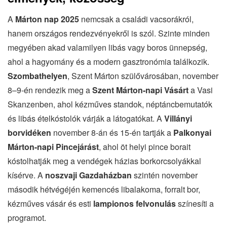
A
Márton nap 2025
nemcsak a családi vacsorákról,
hanem országos rendezvényekről is szól. Szinte minden
megyében akad valamilyen libás vagy boros ünnepség,
ahol a hagyomány és a modern gasztronómia találkozik.
Szombathelyen
, Szent Márton szülővárosában, november
8–9-én rendezik meg a
Szent Márton-napi Vásárt
a Vasi
Skanzenben, ahol kézműves standok, néptáncbemutatók
és libás ételkóstolók várják a látogatókat. A
Villányi
borvidéken
november 8-án és 15-én tartják a
Palkonyai
Márton-napi Pincejárást
, ahol öt helyi pince borait
kóstolhatják meg a vendégek házias borkorcsolyákkal
kísérve. A
noszvaji Gazdaházban
szintén november
második hétvégéjén kemencés libalakoma, forralt bor,
kézműves vásár és esti
lampionos felvonulás
színesíti a
programot.