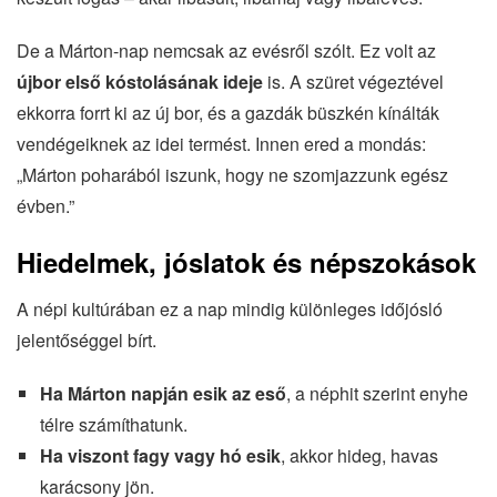
De a Márton-nap nemcsak az evésről szólt. Ez volt az
újbor első kóstolásának ideje
is. A szüret végeztével
ekkorra forrt ki az új bor, és a gazdák büszkén kínálták
vendégeiknek az idei termést. Innen ered a mondás:
„Márton poharából iszunk, hogy ne szomjazzunk egész
évben.”
Hiedelmek, jóslatok és népszokások
A népi kultúrában ez a nap mindig különleges időjósló
jelentőséggel bírt.
Ha Márton napján esik az eső
, a néphit szerint enyhe
télre számíthatunk.
Ha viszont fagy vagy hó esik
, akkor hideg, havas
karácsony jön.