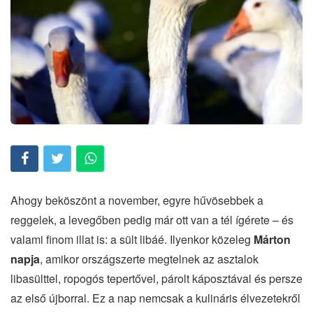
Ahogy beköszönt a november, egyre hűvösebbek a
reggelek, a levegőben pedig már ott van a tél ígérete – és
valami finom illat is: a sült libáé. Ilyenkor közeleg
Márton
napja
, amikor országszerte megtelnek az asztalok
libasülttel, ropogós tepertővel, párolt káposztával és persze
az első újborral. Ez a nap nemcsak a kulináris élvezetekről