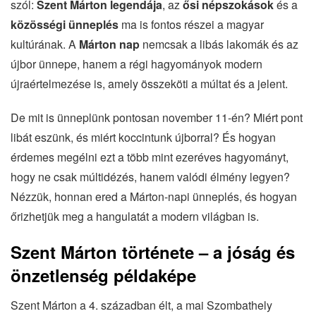
szól:
Szent Márton legendája
, az
ősi népszokások
és a
közösségi ünneplés
ma is fontos részei a magyar
kultúrának. A
Márton nap
nemcsak a libás lakomák és az
újbor ünnepe, hanem a régi hagyományok modern
újraértelmezése is, amely összeköti a múltat és a jelent.
De mit is ünneplünk pontosan november 11-én? Miért pont
libát eszünk, és miért koccintunk újborral? És hogyan
érdemes megélni ezt a több mint ezeréves hagyományt,
hogy ne csak múltidézés, hanem valódi élmény legyen?
Nézzük, honnan ered a Márton-napi ünneplés, és hogyan
őrizhetjük meg a hangulatát a modern világban is.
Szent Márton története – a jóság és
önzetlenség példaképe
Szent Márton a 4. században élt, a mai Szombathely