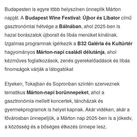
Budapesten is egyre több helyszínen ünneplik Márton
napját. A
Budapest Wine Festival: Újbor és Libator
című
gasztronómiai hétvége a
Bálnában
, ahol 2025-ben is
hazai borászatok újborait és libás menüket kínálnak.
Izgalmas programnak ígérkezik a
B32 Galéria és Kultúrtér
hagyományos
Márton-napi családi délutánja
, ahol
kézműves foglalkozások, zenés gyerekelőadások és libás
finomságok várják a látogatókat
Etyeken, Tokajban és Sopronban szintén szerveznek
tematikus
Márton-napi borünnepeket
, ahol a
gasztronómia mellett koncertek, táncházak és
gyermekprogramok is helyet kapnak. Akár vidéken, akár a
fővárosban ünnepeljük, a Márton nap 2025-ben is a jókedv,
a közösség és a bőséges étkezés ünnepe lesz.