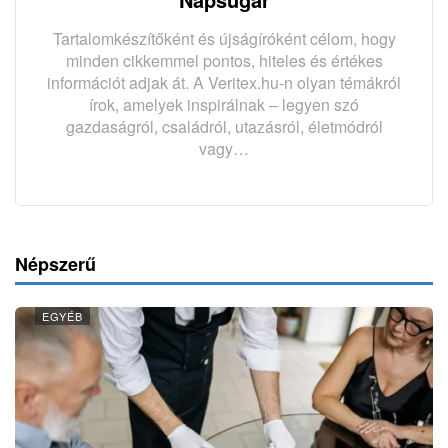
Tartalomkészítőként és újságíróként célom, hogy
minden cikkemmel pontos, hiteles és értékes
információt adjak át. A Veritex.hu-n olyan témákról
írok, amelyek inspirálnak – legyen szó
gazdaságról, családról, utazásról, életmódról
vagy…
Népszerű
EGYÉB