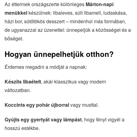
Az éttermek országszerte különleges
Márton-napi
menükkel
készülnek: libaleves, sült libamell, ludaskása,
házi bor, sütőtökös desszert – mindenhol más formában,
de ugyanazzal az üzenettel: ünnepeljük a közösséget és a
bőséget.
Hogyan ünnepelhetjük otthon?
Érdemes megadni a módját a napnak:
Készíts libaételt
, akár klasszikus vagy modern
változatban.
Koccints egy pohár újborral
vagy musttal.
Gyújts egy gyertyát vagy lámpást
, hogy fényt vigyél a
hosszú estékbe.