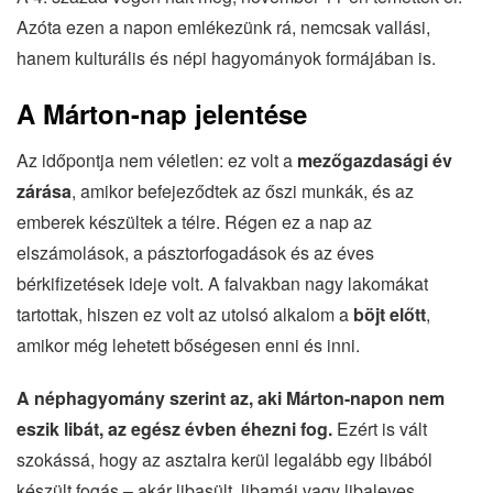
Azóta ezen a napon emlékezünk rá, nemcsak vallási,
hanem kulturális és népi hagyományok formájában is.
A Márton-nap jelentése
Az időpontja nem véletlen: ez volt a
mezőgazdasági év
zárása
, amikor befejeződtek az őszi munkák, és az
emberek készültek a télre. Régen ez a nap az
elszámolások, a pásztorfogadások és az éves
bérkifizetések ideje volt. A falvakban nagy lakomákat
tartottak, hiszen ez volt az utolsó alkalom a
böjt előtt
,
amikor még lehetett bőségesen enni és inni.
A néphagyomány szerint az, aki Márton-napon nem
eszik libát, az egész évben éhezni fog.
Ezért is vált
szokássá, hogy az asztalra kerül legalább egy libából
készült fogás – akár libasült, libamáj vagy libaleves.