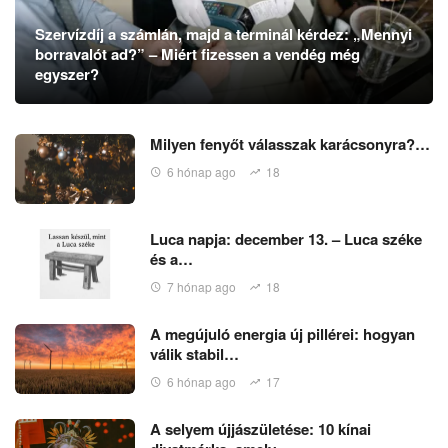
Szervízdíj a számlán, majd a terminál kérdez: „Mennyi
borravalót ad?” – Miért fizessen a vendég még
egyszer?
Milyen fenyőt válasszak karácsonyra?…
6 hónap ago
18
Luca napja: december 13. – Luca széke
és a…
7 hónap ago
18
A megújuló energia új pillérei: hogyan
válik stabil…
6 hónap ago
17
A selyem újjászületése: 10 kínai