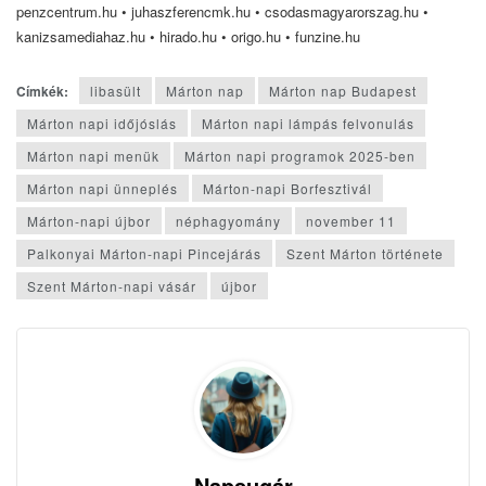
penzcentrum.hu • juhaszferencmk.hu • csodasmagyarorszag.hu •
kanizsamediahaz.hu • hirado.hu • origo.hu • funzine.hu
Címkék:
libasült
Márton nap
Márton nap Budapest
Márton napi időjóslás
Márton napi lámpás felvonulás
Márton napi menük
Márton napi programok 2025-ben
Márton napi ünneplés
Márton-napi Borfesztivál
Márton-napi újbor
néphagyomány
november 11
Palkonyai Márton-napi Pincejárás
Szent Márton története
Szent Márton-napi vásár
újbor
Napsugár