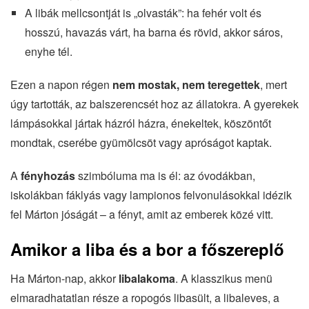
A libák mellcsontját is „olvasták”: ha fehér volt és
hosszú, havazás várt, ha barna és rövid, akkor sáros,
enyhe tél.
Ezen a napon régen
nem mostak, nem teregettek
, mert
úgy tartották, az balszerencsét hoz az állatokra. A gyerekek
lámpásokkal jártak házról házra, énekeltek, köszöntőt
mondtak, cserébe gyümölcsöt vagy apróságot kaptak.
A
fényhozás
szimbóluma ma is él: az óvodákban,
iskolákban fáklyás vagy lampionos felvonulásokkal idézik
fel Márton jóságát – a fényt, amit az emberek közé vitt.
Amikor a liba és a bor a főszereplő
Ha Márton-nap, akkor
libalakoma
. A klasszikus menü
elmaradhatatlan része a ropogós libasült, a libaleves, a