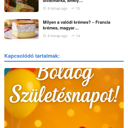
divatmárka, amely…
6 hónap ago
15
Milyen a valódi krémes? – Francia
krémes, magyar…
6 hónap ago
14
Kapcsolódó tartalmak: