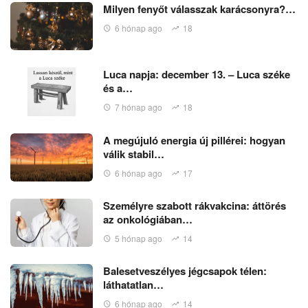
Milyen fenyőt válasszak karácsonyra?…
6 hónap ago
18
Luca napja: december 13. – Luca széke
és a…
7 hónap ago
18
A megújuló energia új pillérei: hogyan
válik stabil…
6 hónap ago
17
Személyre szabott rákvakcina: áttörés
az onkológiában…
5 hónap ago
14
Balesetveszélyes jégcsapok télen:
láthatatlan…
6 hónap ago
14