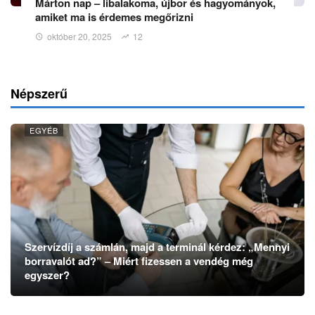
Márton nap – libalakoma, újbor és hagyományok,
amiket ma is érdemes megőrizni
október 20, 2025
12
Népszerű
EGYÉB
Szervízdíj a számlán, majd a terminál kérdez: „Mennyi
borravalót ad?” – Miért fizessen a vendég még
egyszer?