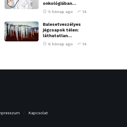
onkológiában…
5 hónap ago
14
Balesetveszélyes
jégcsapok télen:
láthatatlan…
6 hónap ago
14
mpresszum
Kapcsolat