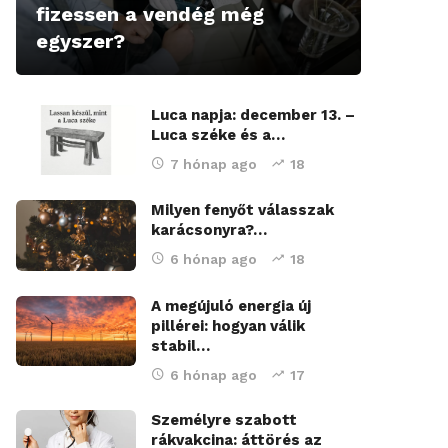
fizessen a vendég még
egyszer?
Luca napja: december 13. –
Luca széke és a…
7 hónap ago
18
Milyen fenyőt válasszak
karácsonyra?…
6 hónap ago
18
A megújuló energia új
pillérei: hogyan válik
stabil…
6 hónap ago
17
Személyre szabott
rákvakcina: áttörés az