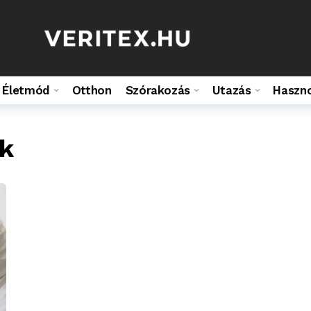
Életmód
Otthon
Szórakozás
Utazás
Haszn
ák