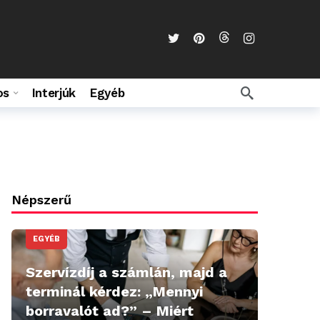
os
Interjúk
Egyéb
Népszerű
EGYÉB
Szervízdíj a számlán, majd a
terminál kérdez: „Mennyi
borravalót ad?” – Miért