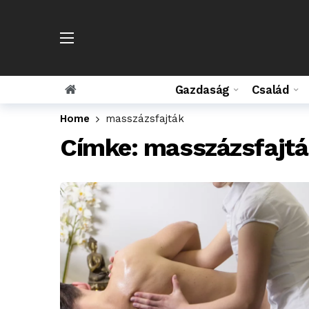
Gazdaság
Család
Home
masszázsfajták
Címke:
masszázsfajt