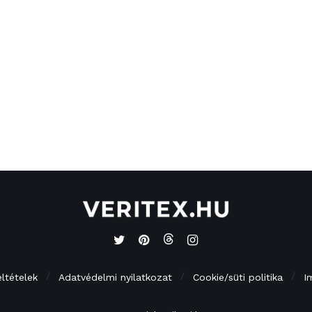
eltételek
Adatvédelmi nyilatkozat
Cookie/süti politika
I