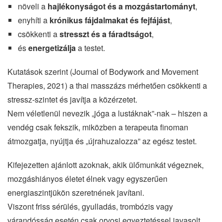
növeli a
hajlékonyságot és a mozgástartományt
,
enyhíti a
krónikus fájdalmakat és fejfájást
,
csökkenti a
stresszt és a fáradtságot
,
és
energetizálja
a testet.
Kutatások szerint (Journal of Bodywork and Movement
Therapies, 2021) a thai masszázs mérhetően csökkenti a
stressz-szintet és javítja a közérzetet.
Nem véletlenül nevezik „jóga a lustáknak”-nak – hiszen a
vendég csak fekszik, miközben a terapeuta finoman
átmozgatja, nyújtja és „újrahuzalozza” az egész testet.
Kifejezetten ajánlott azoknak, akik ülőmunkát végeznek,
mozgáshiányos életet élnek vagy egyszerűen
energiaszintjükön szeretnének javítani.
Viszont friss sérülés, gyulladás, trombózis vagy
várandósság esetén csak orvosi egyeztetéssel javasolt.