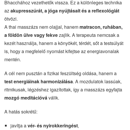
Bhacchához vezethetők vissza. Ez a különleges technika
az
akupresszúrát, a jóga nyújtásait és a reflexológiát
ötvözi.
A thai masszázs nem olajjal, hanem
matracon, ruhában,
a földön ülve vagy fekve
zajlik. A terapeuta nemcsak a
kezét használja, hanem a könyökét, térdét, sőt a testsúlyát
is, hogy a megfelelő nyomást kifejtse az energiavonalak
mentén.
A cél nem pusztán a fizikai feszültség oldása, hanem a
test energiáinak harmonizálása
. A mozdulatok lassúak,
ritmikusak, légzéshez igazítottak, így a masszázs egyfajta
mozgó meditációvá
válik.
A hatás sokrétű:
javítja a
vér- és nyirokkeringést
,