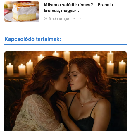
Milyen a valódi krémes? – Francia
krémes, magyar…
6 hónap ago
14
Kapcsolódó tartalmak: