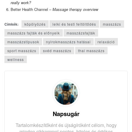
really work?
Better Health Channel –
Massage therapy overview
Címkék:
köpölyözés
lelki és testi feltöltődés
masszázs
masszázs fajták és előnyeik
masszázsfajták
masszázstípusok
nyirokmasszázs hatásai
relaxáció
sport masszázs
svéd masszázs
thai masszázs
wellness
Napsugár
Tartalomkészítőként és újságíróként célom, hogy
minden cikkemmel pontos, hiteles és értékes