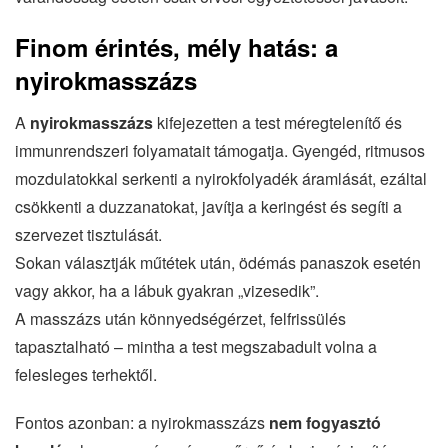
Finom érintés, mély hatás: a
nyirokmasszázs
A
nyirokmasszázs
kifejezetten a test méregtelenítő és
immunrendszeri folyamatait támogatja. Gyengéd, ritmusos
mozdulatokkal serkenti a nyirokfolyadék áramlását, ezáltal
csökkenti a duzzanatokat, javítja a keringést és segíti a
szervezet tisztulását.
Sokan választják műtétek után, ödémás panaszok esetén
vagy akkor, ha a lábuk gyakran „vizesedik”.
A masszázs után könnyedségérzet, felfrissülés
tapasztalható – mintha a test megszabadult volna a
felesleges terhektől.
Fontos azonban: a nyirokmasszázs
nem fogyasztó