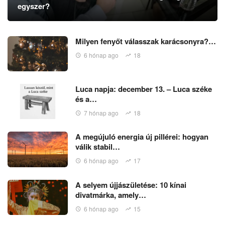
egyszer?
Milyen fenyőt válasszak karácsonyra?…
6 hónap ago
18
Luca napja: december 13. – Luca széke
és a…
7 hónap ago
18
A megújuló energia új pillérei: hogyan
válik stabil…
6 hónap ago
17
A selyem újjászületése: 10 kínai
divatmárka, amely…
6 hónap ago
15