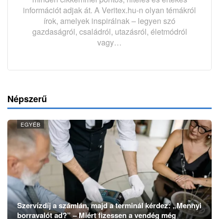
információt adjak át. A Veritex.hu-n olyan témákról
írok, amelyek inspirálnak – legyen szó
gazdaságról, családról, utazásról, életmódról
vagy…
Népszerű
EGYÉB
Szervízdíj a számlán, majd a terminál kérdez: „Mennyi
borravalót ad?” – Miért fizessen a vendég még