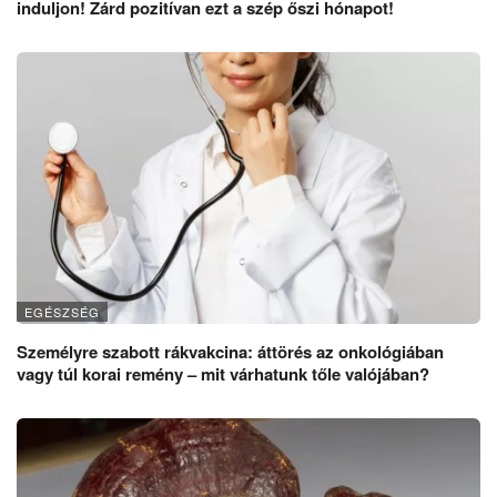
induljon! Zárd pozitívan ezt a szép őszi hónapot!
EGÉSZSÉG
Személyre szabott rákvakcina: áttörés az onkológiában
vagy túl korai remény – mit várhatunk tőle valójában?