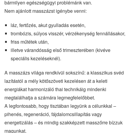
bármilyen egészségügyi problémánk van.
Nem ajánlott masszázst igénybe venni:
láz, fertőzés, akut gyulladás esetén,
trombózis, súlyos visszér, vérzékenység fennállásakor,
friss műtétek után,
illetve várandósság első trimeszterében (kivéve
speciális kezeléseknél).
A masszázs világa rendkívül sokszínű: a klasszikus svéd
lazítástól a mély kötőszöveti kezelésen át a keleti
energiákat harmonizáló thai technikáig mindenki
megtalálhatja a számára legmegfelelőbbet.
A legfontosabb, hogy tisztában legyünk a célunkkal –
pihenés, regeneráció, fájdalomcsillapítás vagy
energetizálás – és mindig szakképzett masszőrre bízzuk
magunkat.