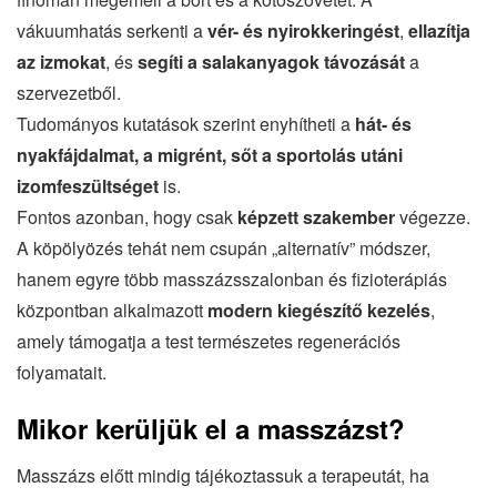
vákuumhatás serkenti a
vér- és nyirokkeringést
,
ellazítja
az izmokat
, és
segíti a salakanyagok távozását
a
szervezetből.
Tudományos kutatások szerint enyhítheti a
hát- és
nyakfájdalmat, a migrént, sőt a sportolás utáni
izomfeszültséget
is.
Fontos azonban, hogy csak
képzett szakember
végezze.
A köpölyözés tehát nem csupán „alternatív” módszer,
hanem egyre több masszázsszalonban és fizioterápiás
központban alkalmazott
modern kiegészítő kezelés
,
amely támogatja a test természetes regenerációs
folyamatait.
Mikor kerüljük el a masszázst?
Masszázs előtt mindig tájékoztassuk a terapeutát, ha