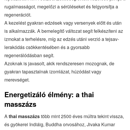
rugalmasságot, megelőzi a sérüléseket és felgyorsítja a
regenerációt.
A kezelést gyakran edzések vagy versenyek előtt és után
is alkalmazzák. A bemelegítő változat segít felkészíteni az
izmokat a terhelésre, míg az edzés utáni verzió a tejsav-
lerakódás csökkentésében és a gyorsabb
regenerálódásban segít.
Azoknak is javasolt, akik rendszeresen mozognak, de
gyakran tapasztalnak izomlázat, húzódást vagy
merevséget.
Energetizáló élmény: a thai
masszázs
A
thai masszázs
több mint 2500 éves múltra tekint vissza,
és gyökerei Indiáig, Buddha orvosához, Jivaka Kumar