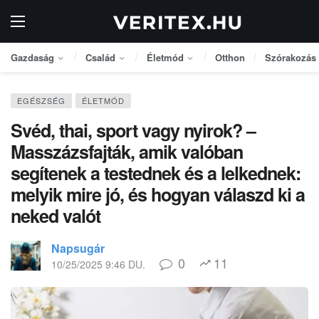
Gazdaság
Család
Életmód
Otthon
Szórakozás
EGÉSZSÉG
ÉLETMÓD
Svéd, thai, sport vagy nyirok? –
Masszázsfajták, amik valóban
segítenek a testednek és a lelkednek:
melyik mire jó, és hogyan válaszd ki a
neked valót
Napsugár
0
11
10/25/2025 9:46 DU.