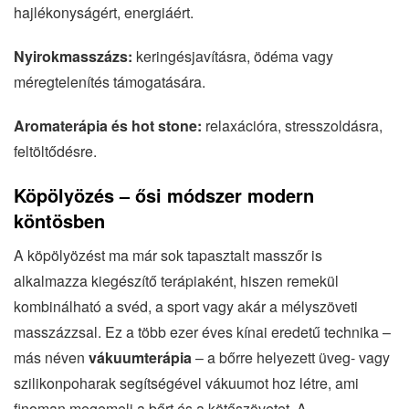
hajlékonyságért, energiáért.
Nyirokmasszázs:
keringésjavításra, ödéma vagy
méregtelenítés támogatására.
Aromaterápia és hot stone:
relaxációra, stresszoldásra,
feltöltődésre.
Köpölyözés – ősi módszer modern
köntösben
A köpölyözést ma már sok tapasztalt masszőr is
alkalmazza kiegészítő terápiaként, hiszen remekül
kombinálható a svéd, a sport vagy akár a mélyszöveti
masszázzsal. Ez a több ezer éves kínai eredetű technika –
más néven
vákuumterápia
– a bőrre helyezett üveg- vagy
szilikonpoharak segítségével vákuumot hoz létre, ami
finoman megemeli a bőrt és a kötőszövetet. A