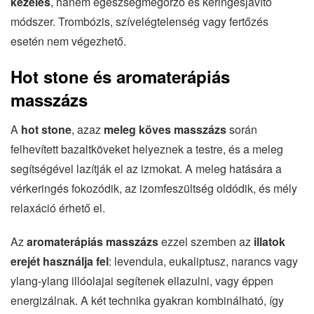
kezelés
, hanem egészségmegőrző és keringésjavító
módszer. Trombózis, szívelégtelenség vagy fertőzés
esetén nem végezhető.
Hot stone és aromaterápiás
masszázs
A
hot stone
, azaz
meleg köves masszázs
során
felhevített bazaltköveket helyeznek a testre, és a meleg
segítségével lazítják el az izmokat. A meleg hatására a
vérkeringés fokozódik, az izomfeszültség oldódik, és mély
relaxáció érhető el.
Az
aromaterápiás masszázs
ezzel szemben az
illatok
erejét használja fel
: levendula, eukaliptusz, narancs vagy
ylang-ylang illóolajai segítenek ellazulni, vagy éppen
energizálnak. A két technika gyakran kombinálható, így