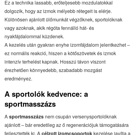
Ez a technika lassabb, erőteljesebb mozdulatokkal
dolgozik, hogy az izmok mélyebb rétegeit is elérje.
Különösen ajánlott ülőmunkát végzőknek, sportolóknak
vagy azoknak, akik régóta fennálló hát- és
nyakfájdalommal küzdenek.
A kezelés után gyakran enyhe izomfájdalom jelentkezhet –
ez normális reakció, hiszen a kötőszövetek és izmok
intenzív terhelést kapnak. Hosszú távon viszont
érezhetően könnyedebb, szabadabb mozgást
eredményez.
A sportolók kedvence: a
sportmasszázs
A
sportmasszázs
nem csupán versenysportolóknak
ajánlott – bár eredetileg az ő regenerációjuk támogatására
fejlesztették ki. A
célzott izomcsoportok
kezelése javítja a