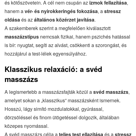
és kötőszövetein. A cél nem csupán az
izmok fellazítása
,
hanem a
vér- és nyirokkeringés fokozása
, a
stressz
oldása
és az
általános közérzet javítása
.
A szakemberek szerint a megfelelően kiválasztott
masszázstípus
nemcsak fizikai, hanem pszichés hatással
is bír: nyugtat, segíti az alvást, csökkenti a szorongást, és
hozzájárul a test-lélek egyensúlyához.
Klasszikus relaxáció: a svéd
masszázs
A legismertebb a masszázsfajták közül a
svéd masszázs
,
amelyet sokan a „klasszikus” masszázsként ismernek.
Hosszú, lágy simító mozdulatokkal, gyúrással,
dörzsöléssel és finom ütögetéssel dolgozik, általában
közepes nyomással.
A svéd masszázs célja a
teljes test ellazítása
és a
stressz