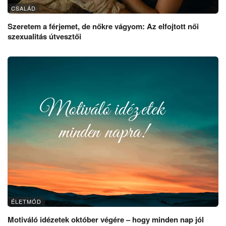
CSALÁD
Szeretem a férjemet, de nőkre vágyom: Az elfojtott női
szexualitás útvesztői
ÉLETMÓD
Motiváló idézetek október végére – hogy minden nap jól