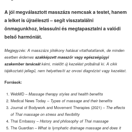
A jól megválasztott masszázs nemcsak a testet, hanem
a lelket is újraéleszti – segít visszatalálni
önmagunkhoz, lelassulni és megtapasztalni a valódi
belső harmóniát.
Megjegyzés: A masszázs jótékony hatásai vitathatatlanok, de minden
esetben érdemes
szakképzett masszőr vagy egészségügyi
szakember tanácsát
kérni, mielőtt új kezelést próbálnál ki. A cikk
tájékoztató jellegű, nem helyettesíti az orvosi diagnózist vagy kezelést.
Források:
WebMD –
Massage therapy styles and health benefits
Medical News Today –
Types of massage and their benefits
Journal of Bodywork and Movement Therapies (2021) –
The effects
of Thai massage on stress and flexibility
Thai Embassy –
History and philosophy of Thai massage
The Guardian –
What is lymphatic drainage massage and does it