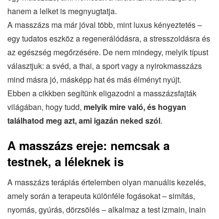
hanem a lelket is megnyugtatja.
A masszázs ma már jóval több, mint luxus kényeztetés –
egy tudatos eszköz a regenerálódásra, a stresszoldásra és
az egészség megőrzésére. De nem mindegy, melyik típust
választjuk: a svéd, a thai, a sport vagy a nyirokmasszázs
mind másra jó, másképp hat és más élményt nyújt.
Ebben a cikkben segítünk eligazodni a masszázsfajták
világában, hogy tudd,
melyik mire való, és hogyan
találhatod meg azt, ami igazán neked szól
.
A masszázs ereje: nemcsak a
testnek, a léleknek is
A masszázs terápiás értelemben olyan manuális kezelés,
amely során a terapeuta különféle fogásokat – simítás,
nyomás, gyúrás, dörzsölés – alkalmaz a test izmain, inain