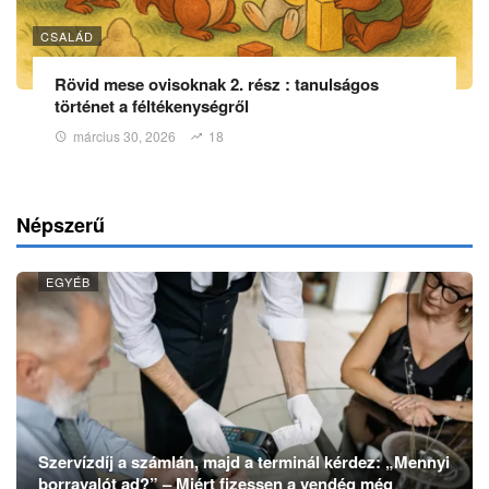
CSALÁD
Rövid mese ovisoknak 2. rész : tanulságos
történet a féltékenységről
március 30, 2026
18
Népszerű
EGYÉB
Szervízdíj a számlán, majd a terminál kérdez: „Mennyi
borravalót ad?” – Miért fizessen a vendég még