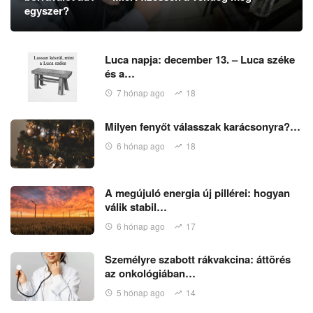
egyszer?
Luca napja: december 13. – Luca széke
és a…
7 hónap ago
18
Milyen fenyőt válasszak karácsonyra?…
6 hónap ago
18
A megújuló energia új pillérei: hogyan
válik stabil…
6 hónap ago
17
Személyre szabott rákvakcina: áttörés
az onkológiában…
5 hónap ago
14