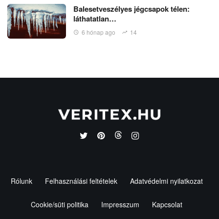
Balesetveszélyes jégcsapok télen:
láthatatlan…
6 hónap ago
14
Rólunk
Felhasználási feltételek
Adatvédelmi nyilatkozat
Cookie/süti politika
Impresszum
Kapcsolat