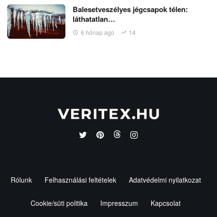
Balesetveszélyes jégcsapok télen:
láthatatlan…
6 hónap ago
14
Rólunk
Felhasználási feltételek
Adatvédelmi nyilatkozat
Cookie/süti politika
Impresszum
Kapcsolat