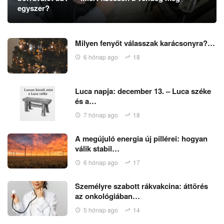
egyszer?
Milyen fenyőt válasszak karácsonyra?…
6 hónap ago
18
Luca napja: december 13. – Luca széke
és a…
7 hónap ago
18
A megújuló energia új pillérei: hogyan
válik stabil…
6 hónap ago
17
Személyre szabott rákvakcina: áttörés
az onkológiában…
5 hónap ago
14