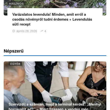
HASZNOS
Varázslatos levendula! Minden, amit erről a
csodás növényről tudni érdemes + Levendulás
süti recept
április 28, 2026
4
Népszerű
EGYÉB
Szervízdíj a számlán, majd a terminál kérdez: „Mennyi
borravalót ad?” – Miért fizessen a vendég még