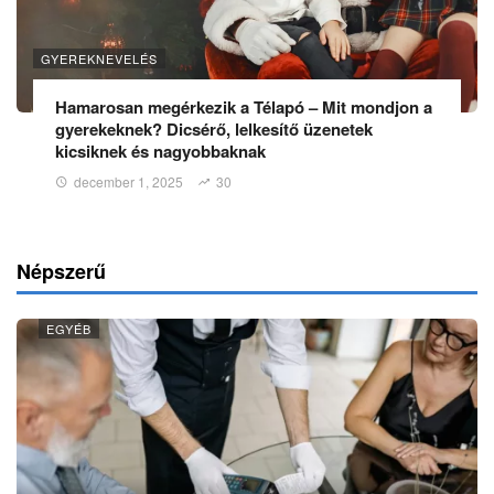
GYEREKNEVELÉS
Hamarosan megérkezik a Télapó – Mit mondjon a
gyerekeknek? Dicsérő, lelkesítő üzenetek
kicsiknek és nagyobbaknak
december 1, 2025
30
Népszerű
EGYÉB