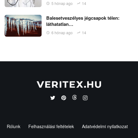
5 hónap ago
14
Balesetveszélyes jégcsapok télen:
láthatatlan…
6 hónap ago
14
Rólunk
Felhasználási feltételek
Adatvédelmi nyilatkozat