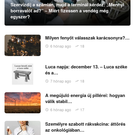
Szervízdíj a számlán, majd a terminál kérdez: „Mennyi
borravalót ad?” – Miért fizessen a vendég még
egyszer?
Milyen fenyőt válasszak karácsonyra?…
6 hónap ago
18
Luca napja: december 13. – Luca széke
és a…
7 hónap ago
18
A megújuló energia új pillérei: hogyan
válik stabil…
6 hónap ago
17
Személyre szabott rákvakcina: áttörés
az onkológiában…