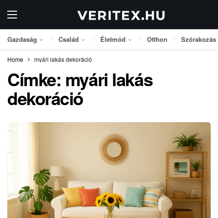
Gazdaság
Család
Életmód
Otthon
Szórakozás
Home
myári lakás dekoráció
Címke:
myári lakás
dekoráció