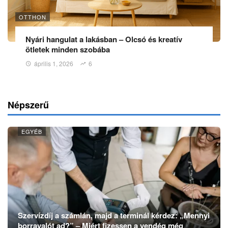
OTTHON
Nyári hangulat a lakásban – Olcsó és kreatív
ötletek minden szobába
április 1, 2026
6
Népszerű
EGYÉB
Szervízdíj a számlán, majd a terminál kérdez: „Mennyi
borravalót ad?” – Miért fizessen a vendég még