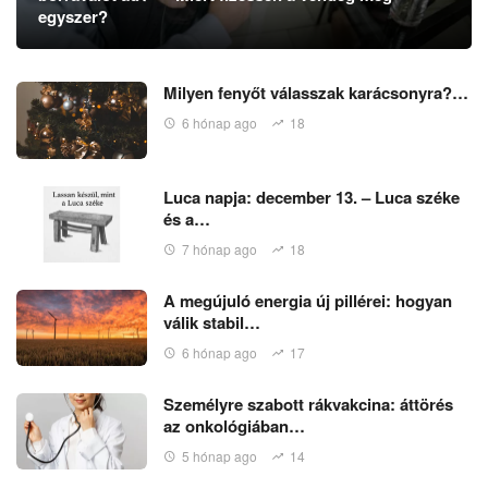
egyszer?
Milyen fenyőt válasszak karácsonyra?…
6 hónap ago
18
Luca napja: december 13. – Luca széke
és a…
7 hónap ago
18
A megújuló energia új pillérei: hogyan
válik stabil…
6 hónap ago
17
Személyre szabott rákvakcina: áttörés
az onkológiában…
5 hónap ago
14