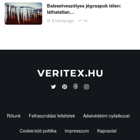
Balesetveszélyes jégcsapok télen:
láthatatlan…
6 hónap ago
14
Rólunk
Felhasználási feltételek
Adatvédelmi nyilatkozat
Cookie/süti politika
Impresszum
Kapcsolat