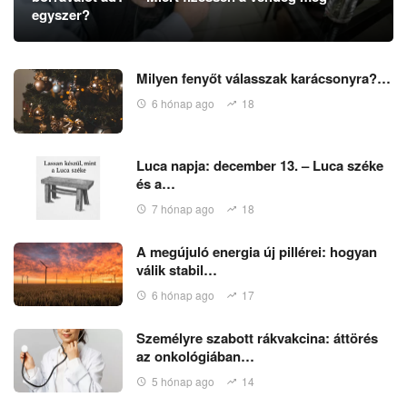
egyszer?
Milyen fenyőt válasszak karácsonyra?…
6 hónap ago
18
Luca napja: december 13. – Luca széke
és a…
7 hónap ago
18
A megújuló energia új pillérei: hogyan
válik stabil…
6 hónap ago
17
Személyre szabott rákvakcina: áttörés
az onkológiában…
5 hónap ago
14