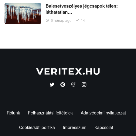
Balesetveszélyes jégcsapok télen:
láthatatlan…
6 hónap ago
14
Rólunk
Felhasználási feltételek
Adatvédelmi nyilatkozat
Cookie/süti politika
Impresszum
Kapcsolat