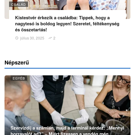
CSALÁD
Kistestvér érkezik a családba: Tippek, hogy a
nagytesó is boldog legyen! Szeretet, féltékenység
és összetartás!
július 30, 2025
2
Népszerű
EGYÉB
Szervízdíj a számlán, majd a terminál kérdez: „Mennyi
borravalót ad?” – Miért fizessen a vendég még