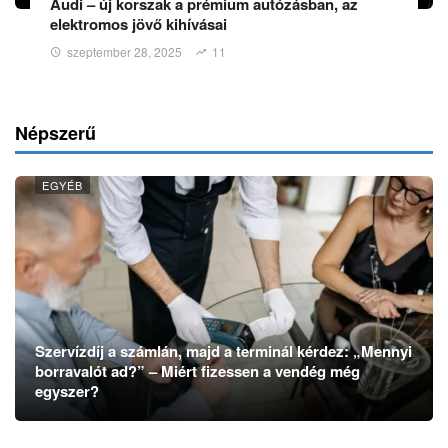
Audi – új korszak a prémium autózásban, az
elektromos jövő kihívásai
szeptember 28, 2025
11
Népszerű
EGYÉB
Szervízdíj a számlán, majd a terminál kérdez: „Mennyi
borravalót ad?” – Miért fizessen a vendég még
egyszer?