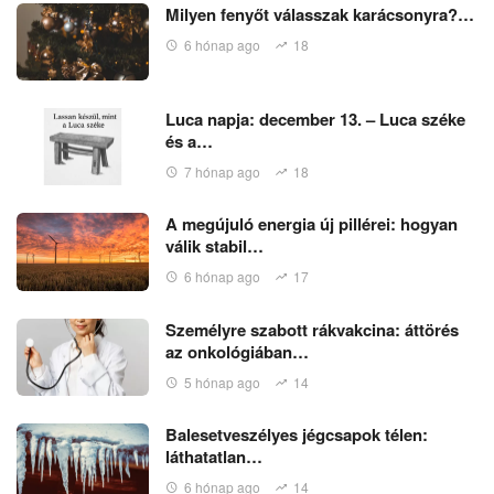
Milyen fenyőt válasszak karácsonyra?…
6 hónap ago
18
Luca napja: december 13. – Luca széke
és a…
7 hónap ago
18
A megújuló energia új pillérei: hogyan
válik stabil…
6 hónap ago
17
Személyre szabott rákvakcina: áttörés
az onkológiában…
5 hónap ago
14
Balesetveszélyes jégcsapok télen:
láthatatlan…
6 hónap ago
14