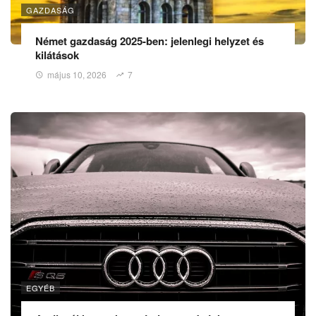
GAZDASÁG
Német gazdaság 2025-ben: jelenlegi helyzet és
kilátások
május 10, 2026
7
EGYÉB