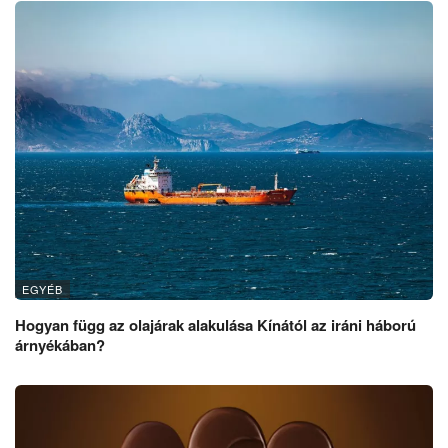
EGYÉB
Hogyan függ az olajárak alakulása Kínától az iráni háború
árnyékában?