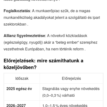
Foglalkoztatás
: A munkaerőpiac szűk, de a magas
munkanélküliség akadályokat jelent a szolgáltató és ipari
szektorokban .
Allianz figyelmeztetése
: A növekvő közkiadások
(egészségügy, nyugdíj) akár a “beteg ember” szerephez
vezethetnek Európában, ha nem történik reform .
Előrejelzések: mire számíthatunk a
közeljövőben?
Időszak
Előrejelzés
2025 egész év
Stagnálás vagy enyhe növekedés
(0,0–0,3 %) várható
2026–2027
1,0–1,5 % éves növekedés