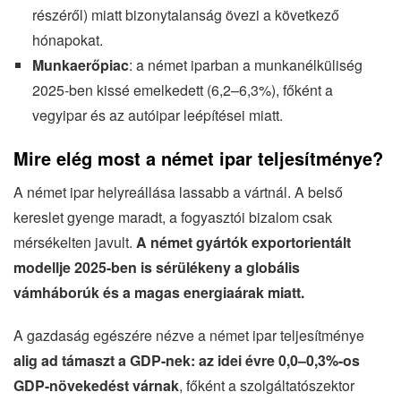
részéről) miatt bizonytalanság övezi a következő
hónapokat.
Munkaerőpiac
: a német iparban a munkanélküliség
2025-ben kissé emelkedett (6,2–6,3%), főként a
vegyipar és az autóipar leépítései miatt.
Mire elég most a német ipar teljesítménye?
A német ipar helyreállása lassabb a vártnál. A belső
kereslet gyenge maradt, a fogyasztói bizalom csak
mérsékelten javult.
A német gyártók exportorientált
modellje 2025-ben is sérülékeny a globális
vámháborúk és a magas energiaárak miatt.
A gazdaság egészére nézve a német ipar teljesítménye
alig ad támaszt a GDP-nek: az idei évre 0,0–0,3%-os
GDP-növekedést várnak
, főként a szolgáltatószektor