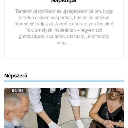
Tartalomkészítőként és újságíróként célom, hogy
minden cikkemmel pontos, hiteles és értékes
információt adjak át. A Veritex.hu-n olyan témákról
írok, amelyek inspirálnak – legyen szó
gazdaságról, családról, utazásról, életmódról
vagy…
Népszerű
EGYÉB