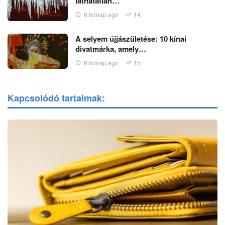
láthatatlan…
6 hónap ago
14
A selyem újjászületése: 10 kínai
divatmárka, amely…
6 hónap ago
15
Kapcsolódó tartalmak: