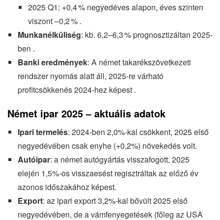
2025 Q1: +0,4 % negyedéves alapon, éves szinten
viszont –0,2 % .
Munkanélküliség
: kb. 6,2–6,3 % prognosztizáltan 2025-
ben .
Banki eredmények
: A német takarékszövetkezeti
rendszer nyomás alatt áll, 2025-re várható
profitcsökkenés 2024-hez képest .
Német ipar 2025 – aktuális adatok
Ipari termelés
: 2024-ben 2,0%-kal csökkent, 2025 első
negyedévében csak enyhe (+0,2%) növekedés volt.
Autóipar
: a német autógyártás visszafogott, 2025
elején 1,5%-os visszaesést regisztráltak az előző év
azonos időszakához képest.
Export
: az ipari export 3,2%-kal bővült 2025 első
negyedévében, de a vámfenyegetések (főleg az USA