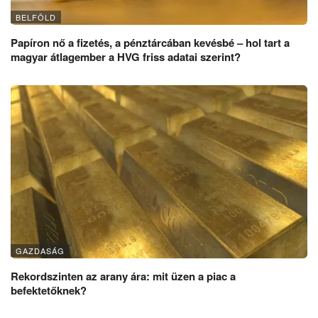
BELFÖLD
Papíron nő a fizetés, a pénztárcában kevésbé – hol tart a
magyar átlagember a HVG friss adatai szerint?
GAZDASÁG
Rekordszinten az arany ára: mit üzen a piac a
befektetőknek?