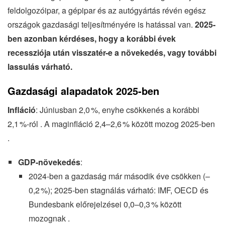
feldolgozóipar, a gépipar és az autógyártás révén egész
országok gazdasági teljesítményére is hatással van.
2025-
ben azonban kérdéses, hogy a korábbi évek
recessziója után visszatér-e a növekedés, vagy további
lassulás várható.
Gazdasági alapadatok 2025-ben
Infláció
: Júniusban 2,0 %, enyhe csökkenés a korábbi
2,1 %-ról . A maginfláció 2,4–2,6 % között mozog 2025-ben
.
GDP-növekedés
:
2024-ben a gazdaság már második éve csökken (–
0,2 %); 2025-ben stagnálás várható: IMF, OECD és
Bundesbank előrejelzései 0,0–0,3 % között
mozognak .