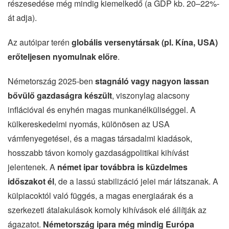
részesedése még mindig kiemelkedő (a GDP kb. 20–22%-
át adja).
Az autóipar terén
globális versenytársak (pl. Kína, USA)
erőteljesen nyomulnak előre
.
Németország 2025-ben
stagnáló vagy nagyon lassan
bővülő gazdaságra készült
, viszonylag alacsony
inflációval és enyhén magas munkanélküliséggel. A
külkereskedelmi nyomás, különösen az USA
vámfenyegetései, és a magas társadalmi kiadások,
hosszabb távon komoly gazdaságpolitikai kihívást
jelentenek. A
német ipar továbbra is küzdelmes
időszakot él
, de a lassú stabilizáció jelei már látszanak. A
külpiacoktól való függés, a magas energiaárak és a
szerkezeti átalakulások komoly kihívások elé állítják az
ágazatot.
Németország ipara még mindig Európa