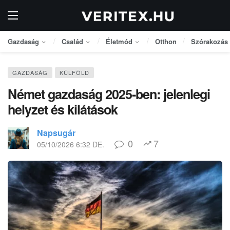
Gazdaság
Család
Életmód
Otthon
Szórakozás
GAZDASÁG
KÜLFÖLD
Német gazdaság 2025-ben: jelenlegi
helyzet és kilátások
Napsugár
0
7
05/10/2026 6:32 DE.