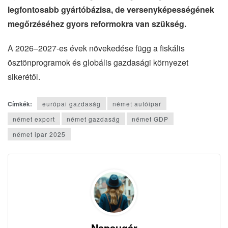
legfontosabb gyártóbázisa, de versenyképességének
megőrzéséhez gyors reformokra van szükség.
A 2026–2027-es évek növekedése függ a fiskális
ösztönprogramok és globális gazdasági környezet
sikerétől.
Címkék:
európai gazdaság
német autóipar
német export
német gazdaság
német GDP
német ipar 2025
Napsugár