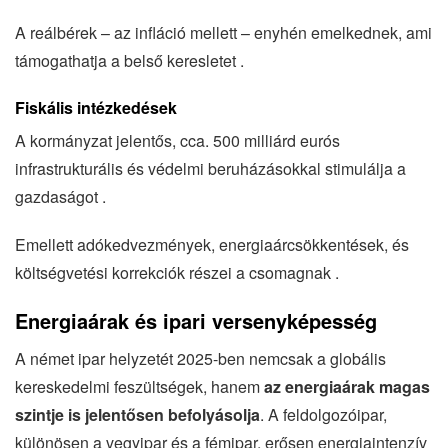
A reálbérek – az infláció mellett – enyhén emelkednek, ami
támogathatja a belső keresletet .
Fiskális intézkedések
A kormányzat jelentős, cca. 500 milliárd eurós
infrastrukturális és védelmi beruházásokkal stimulálja a
gazdaságot .
Emellett adókedvezmények, energiaárcsökkentések, és
költségvetési korrekciók részei a csomagnak .
Energiaárak és ipari versenyképesség
A német ipar helyzetét 2025-ben nemcsak a globális
kereskedelmi feszültségek, hanem
az energiaárak magas
szintje is jelentősen befolyásolja
. A feldolgozóipar,
különösen a vegyipar és a fémipar, erősen energiaintenzív