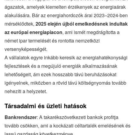
ágazatok, amelyek kiemelten érzékenyek az energiaárak
alakulására. Bár az energiahordozók árai 2023–2024-ben
mérséklődtek,
2025 elején újból emelkedésnek indultak
az európai energiapiacon
, ami ismét megdrágította a
német ipar termelését és rontotta nemzetközi
versenyképességét.
A vállalatok egyre inkább keresik az energiahatékonysági
fejlesztések és a megújuló energiák alkalmazásának
lehetőségeit, ám ezek hosszabb távú beruházásokat
igényelnek, miközben a rövid távú költségnyomás tovább
nehezíti a helyzetet.
Társadalmi és üzleti hatások
Bankrendszer
: A takarékszövetkezeti bankok profitja
tovább csökken, ami a kockázati céltartalék emelésének és
lassú gazdaság következménye .