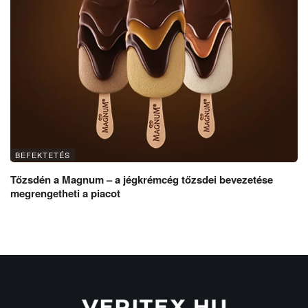
BEFEKTETÉS
Tőzsdén a Magnum – a jégkrémcég tőzsdei bevezetése
megrengetheti a piacot