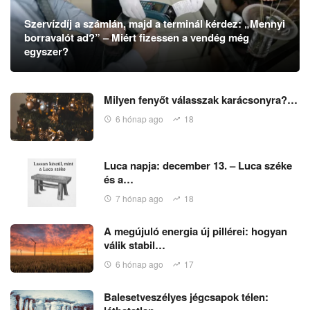
Szervízdíj a számlán, majd a terminál kérdez: „Mennyi
borravalót ad?” – Miért fizessen a vendég még
egyszer?
Milyen fenyőt válasszak karácsonyra?…
6 hónap ago
18
Luca napja: december 13. – Luca széke
és a…
7 hónap ago
18
A megújuló energia új pillérei: hogyan
válik stabil…
6 hónap ago
17
Balesetveszélyes jégcsapok télen: