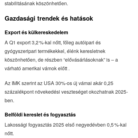
stabilitásának köszönhetően.
Gazdasági trendek és hatások
Export és külkereskedelem
A Q1 export 3,2 %-kal nőtt, főleg autóipari és
gyógyszeripari termékekkel, élénk keresletnek
köszönhetően, de részben “elővásárlásoknak” is – a
várható amerikai vámok előtt .
Az IMK szerint az USA 30%-os új vámai akár 0,25
százalékpont növekedési veszteséget okozhatnak 2025-
ben.
Belföldi kereslet és fogyasztás
Lakossági fogyasztás 2025 első negyedévben 0,5 %-kal
nőtt.