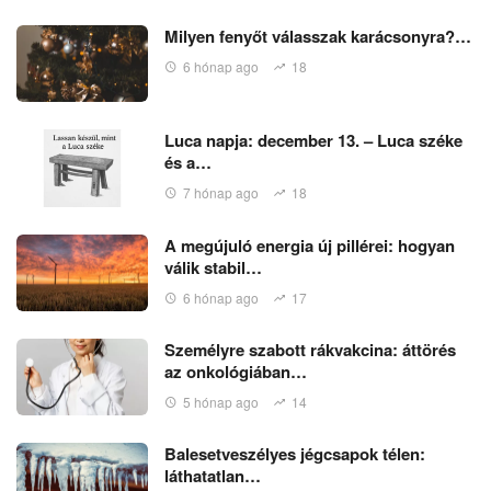
Milyen fenyőt válasszak karácsonyra?…
6 hónap ago
18
Luca napja: december 13. – Luca széke
és a…
7 hónap ago
18
A megújuló energia új pillérei: hogyan
válik stabil…
6 hónap ago
17
Személyre szabott rákvakcina: áttörés
az onkológiában…
5 hónap ago
14
Balesetveszélyes jégcsapok télen:
láthatatlan…