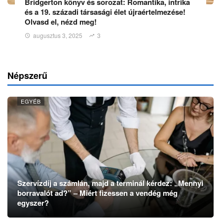
Bridgerton könyv és sorozat: Romantika, intrika
és a 19. századi társasági élet újraértelmezése!
Olvasd el, nézd meg!
augusztus 3, 2025
3
Népszerű
EGYÉB
Szervízdíj a számlán, majd a terminál kérdez: „Mennyi
borravalót ad?” – Miért fizessen a vendég még
egyszer?