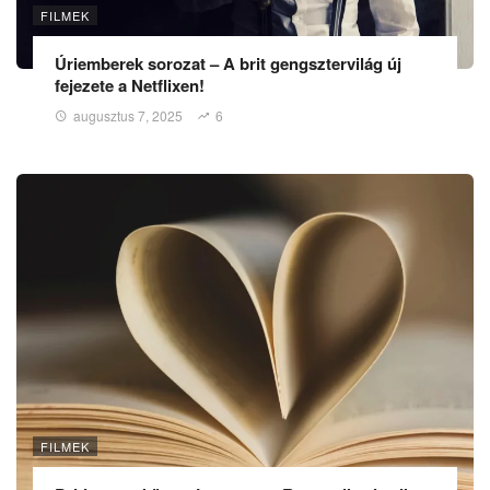
FILMEK
Úriemberek sorozat – A brit gengsztervilág új
fejezete a Netflixen!
augusztus 7, 2025
6
FILMEK