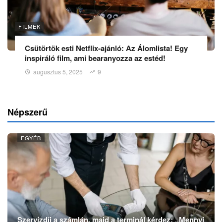
FILMEK
Csütörtök esti Netflix‑ajánló: Az Álomlista! Egy
inspiráló film, ami bearanyozza az estéd!
augusztus 5, 2025
9
Népszerű
EGYÉB
Szervízdíj a számlán, majd a terminál kérdez: „Mennyi