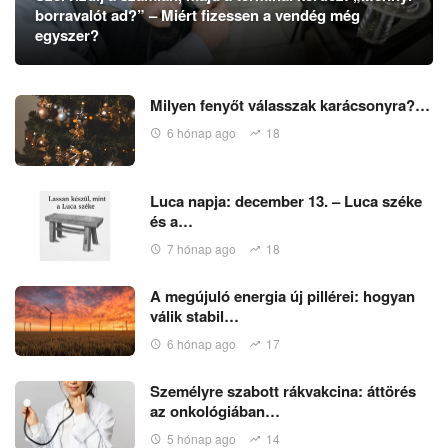
borravalót ad?” – Miért fizessen a vendég még
egyszer?
Milyen fenyőt válasszak karácsonyra?…
6 hónap ago
18
Luca napja: december 13. – Luca széke
és a…
7 hónap ago
18
A megújuló energia új pillérei: hogyan
válik stabil…
6 hónap ago
17
Személyre szabott rákvakcina: áttörés
az onkológiában…
5 hónap ago
14