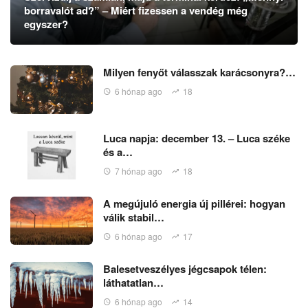
borravalót ad?” – Miért fizessen a vendég még
egyszer?
Milyen fenyőt válasszak karácsonyra?…
6 hónap ago
18
Luca napja: december 13. – Luca széke
és a…
7 hónap ago
18
A megújuló energia új pillérei: hogyan
válik stabil…
6 hónap ago
17
Balesetveszélyes jégcsapok télen:
láthatatlan…
6 hónap ago
14