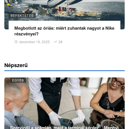
BEFEKTETÉS
Megbotlott az óriás: miért zuhantak nagyot a Nike
részvényei?
december 19, 2025
28
Népszerű
EGYÉB
Szervízdíj a számlán, majd a terminál kérdez: „Mennyi