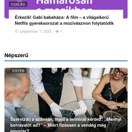
CSALÁD
Érkezik! Gabi babaháza: A film – a világsikerű
Netflix gyereksorozat a mozivásznon folytatódik
szeptember 7, 2025
1
Népszerű
EGYÉB
Szervízdíj a számlán, majd a terminál kérdez: „Mennyi
borravalót ad?” – Miért fizessen a vendég még
egyszer?