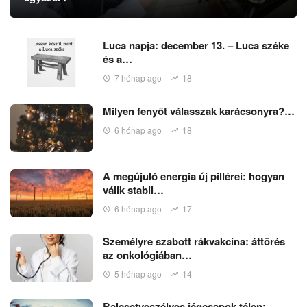
Luca napja: december 13. – Luca széke
és a…
7 hónap ago
18
Milyen fenyőt válasszak karácsonyra?…
6 hónap ago
18
A megújuló energia új pillérei: hogyan
válik stabil…
6 hónap ago
17
Személyre szabott rákvakcina: áttörés
az onkológiában…
5 hónap ago
14
Balesetveszélyes jégcsapok télen: