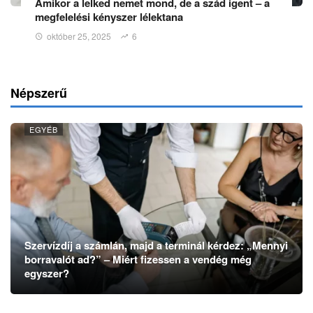
Amikor a lelked nemet mond, de a szád igent – a
megfelelési kényszer lélektana
október 25, 2025
6
Népszerű
EGYÉB
Szervízdíj a számlán, majd a terminál kérdez: „Mennyi
borravalót ad?” – Miért fizessen a vendég még
egyszer?