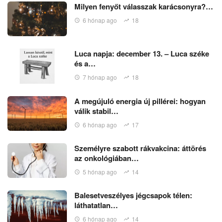
Milyen fenyőt válasszak karácsonyra?…
6 hónap ago
18
Luca napja: december 13. – Luca széke
és a…
7 hónap ago
18
A megújuló energia új pillérei: hogyan
válik stabil…
6 hónap ago
17
Személyre szabott rákvakcina: áttörés
az onkológiában…
5 hónap ago
14
Balesetveszélyes jégcsapok télen:
láthatatlan…
6 hónap ago
14