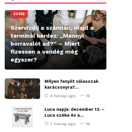
EGYÉB
Szervízdíj a számlán, majd a
terminál kérdez: „Mennyi
borravalót ad?” – Miért
fizessen a vendég még
egyszer?
Milyen fenyőt válasszak
karácsonyra?…
6 hónap ago
18
Luca napja: december 13. –
Luca széke és a…
7 hónap ago
18