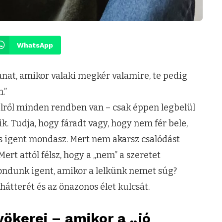
WhatsApp
llanat, amikor valaki megkér valamire, te pedig
.”
lről minden rendben van – csak éppen legbelül
ik. Tudja, hogy fáradt vagy, hogy nem fér bele,
s igent mondasz. Mert nem akarsz csalódást
ert attól félsz, hogy a „nem” a szeretet
ondunk igent, amikor a lelkünk nemet súg?
hátterét és az önazonos élet kulcsát.
yökerei – amikor a „jó