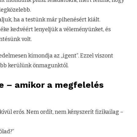
egközelebb.
aljuk, ha a testünk már pihenésért kiált.
béke kedvéért lenyeljük a véleményünket, és
tésünk volt.
gedelmesen kimondja az „igent”. Ezzel viszont
abb kerülünk önmagunktól.
je – amikor a megfelelés
ívül erős. Nem ordít, nem kényszerít fizikailag –
ólad?”