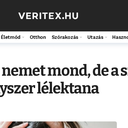
Életmód
Otthon
Szórakozás
Utazás
Haszn
 nemet mond, de a sz
yszer lélektana