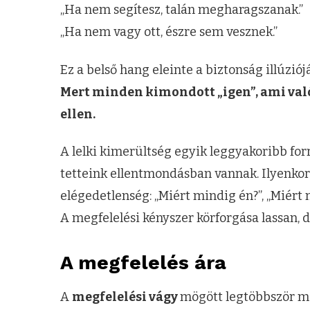
„Ha nem segítesz, talán megharagszanak.”
„Ha nem vagy ott, észre sem vesznek.”
Ez a belső hang eleinte a biztonság illúziój
Mert minden kimondott „igen”, ami va
ellen.
A lelki kimerültség egyik leggyakoribb forr
tetteink ellentmondásban vannak. Ilyenkor
elégedetlenség: „Miért mindig én?”, „Mié
A megfelelési kényszer körforgása lassan, d
A megfelelés ára
A
megfelelési vágy
mögött legtöbbször mé