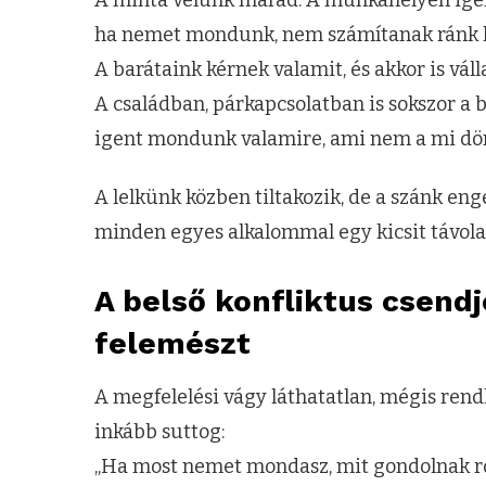
ha nemet mondunk, nem számítanak ránk l
A barátaink kérnek valamit, és akkor is váll
A családban, párkapcsolatban is sokszor a 
igent mondunk valamire, ami nem a mi dön
A lelkünk közben tiltakozik, de a szánk en
minden egyes alkalommal egy kicsit távol
A belső konfliktus csend
felemészt
A megfelelési vágy láthatatlan, mégis rendk
inkább suttog:
„Ha most nemet mondasz, mit gondolnak r