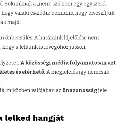
ustól. Sokunknak a „nem” szó nem egy egyszerű
 hogy valaki csalódik bennünk, hogy elveszítjük
ak majd.
m önbecsülés. A határaink kijelölése nem
hogy a lelkünk is levegőhöz jusson.
lyzetet.
A közösségi média folyamatosan azt
letes és elérhető.
A megfelelés így nemcsak
.
ik, miközben valójában az
önazonosság
jele
 lelked hangját