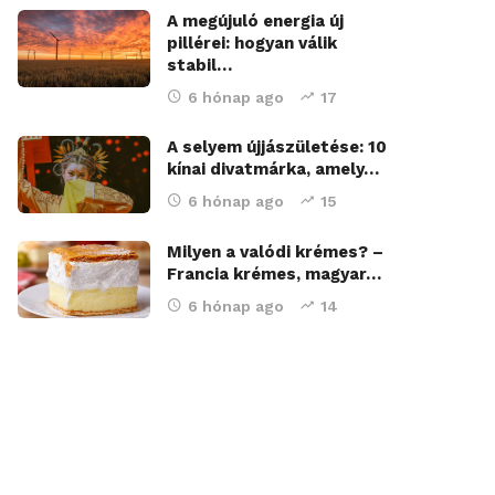
A megújuló energia új
pillérei: hogyan válik
stabil…
6 hónap ago
17
A selyem újjászületése: 10
kínai divatmárka, amely…
6 hónap ago
15
Milyen a valódi krémes? –
Francia krémes, magyar…
6 hónap ago
14