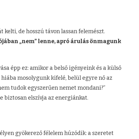
át kelti, de hosszú távon lassan felemészt.
lójában „nem” lenne, apró árulás önmagunk
ása épp ez: amikor a belső igényeink és a külső
 hiába mosolygunk kifelé, belül egyre nő az
rt nem tudok egyszerűen nemet mondani?”
e biztosan elszívja az energiánkat.
lyen gyökerező félelem húzódik: a szeretet