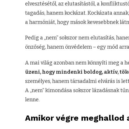
elvesztésétől, az elutasítástól, a konflikt
tagadás, hanem kockázat. Kockázata annak,
a harmóniát, hogy mások kevesebbnek látn
Pedig a „nem” sokszor nem elutasítás, hane
önzőség, hanem önvédelem – egy mód arra, 
A mai világ azonban nem könnyíti meg a he
üzeni, hogy mindenki boldog, aktív, töké
személyes, hanem társadalmi elvárás is lett
A „nem” kimondása sokszor lázadásnak tűn
lenne.
Amikor végre meghallod a