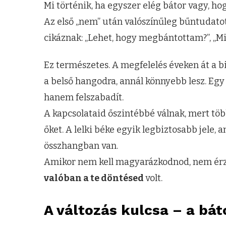
Mi történik, ha egyszer elég bátor vagy, ho
Az első „nem” után valószínűleg bűntudatot
cikáznak: „Lehet, hogy megbántottam?”, „Mi
Ez természetes. A megfelelés éveken át a bi
a belső hangodra, annál könnyebb lesz. Eg
hanem felszabadít.
A kapcsolataid őszintébbé válnak, mert töb
őket. A lelki béke egyik legbiztosabb jele, 
összhangban van.
Amikor nem kell magyarázkodnod, nem érz
valóban a te döntésed
volt.
A változás kulcsa – a bát