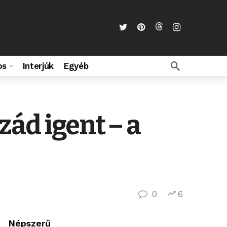
os
Interjúk
Egyéb
ád igent – a
0
6
Népszerű