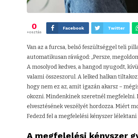
0
Facebook
Twitter
+osztás
Van az a furcsa, belső feszültséggel teli pi
automatikusan rávágod: „Persze, megoldom
A mosolyod kedves, a hangod nyugodt, kívü
valami összeszorul. A lelked halkan tiltakoz
hogy nem ez az, amit igazán akarsz – mégi
okozni. Mindenkinek szeretnél megfelelni. M
elvesztésének veszélyét hordozza. Miért m
Fedezd fel a megfelelési kényszer lélektani 
A megfelelési kényszer g