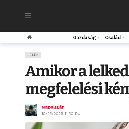
Gazdaság
Család
LÉLEK
Amikor a lelked
megfelelési kén
Napsugár
10/25/2025 11:50 DU.