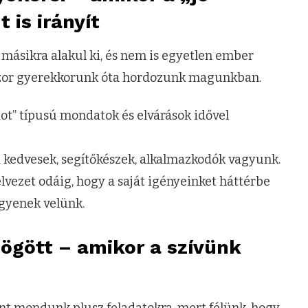
 is irányít
másikra alakul ki, és nem is egyetlen ember
okszor gyerekkorunk óta hordozunk magunkban.
ondot” típusú mondatok és elvárások idővel
a kedvesek, segítőkészek, alkalmazkodók vagyunk.
elvezet odáig, hogy a saját igényeinket háttérbe
egyenek velünk.
ögött – amikor a szívünk
t mondunk plusz feladatokra, mert félünk, hogy