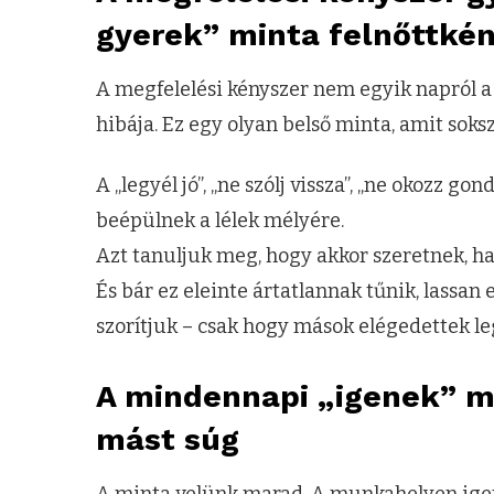
gyerek” minta felnőttként
A megfelelési kényszer nem egyik napról a 
hibája. Ez egy olyan belső minta, amit s
A „legyél jó”, „ne szólj vissza”, „ne okozz g
beépülnek a lélek mélyére.
Azt tanuljuk meg, hogy akkor szeretnek, h
És bár ez eleinte ártatlannak tűnik, lassan 
szorítjuk – csak hogy mások elégedettek l
A mindennapi „igenek” m
mást súg
A minta velünk marad. A munkahelyen igen