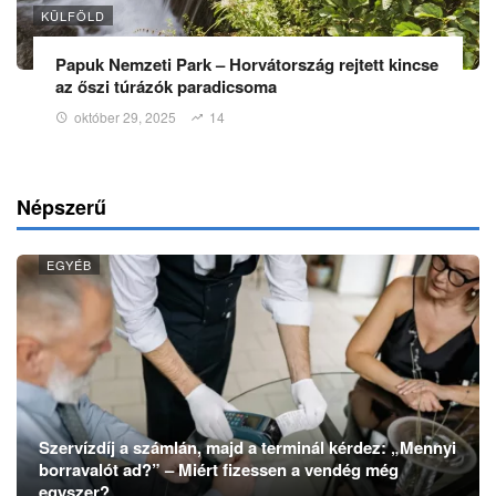
KÜLFÖLD
Papuk Nemzeti Park – Horvátország rejtett kincse
az őszi túrázók paradicsoma
október 29, 2025
14
Népszerű
EGYÉB
Szervízdíj a számlán, majd a terminál kérdez: „Mennyi
borravalót ad?” – Miért fizessen a vendég még
egyszer?