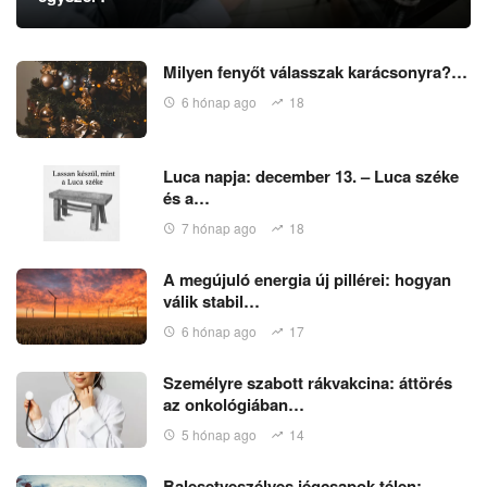
Milyen fenyőt válasszak karácsonyra?…
6 hónap ago
18
Luca napja: december 13. – Luca széke
és a…
7 hónap ago
18
A megújuló energia új pillérei: hogyan
válik stabil…
6 hónap ago
17
Személyre szabott rákvakcina: áttörés
az onkológiában…
5 hónap ago
14
Balesetveszélyes jégcsapok télen: