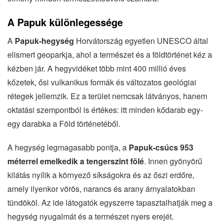
A Papuk különlegessége
A
Papuk-hegység
Horvátország egyetlen UNESCO által
elismert geoparkja, ahol a természet és a földtörténet kéz a
kézben jár. A hegyvidéket több mint 400 millió éves
kőzetek, ősi vulkanikus formák és változatos geológiai
rétegek jellemzik. Ez a terület nemcsak látványos, hanem
oktatási szempontból is értékes: itt minden kődarab egy-
egy darabka a Föld történetéből.
A hegység legmagasabb pontja, a
Papuk-csúcs 953
méterrel emelkedik a tengerszint fölé
. Innen gyönyörű
kilátás nyílik a környező síkságokra és az őszi erdőre,
amely ilyenkor vörös, narancs és arany árnyalatokban
tündököl. Az ide látogatók egyszerre tapasztalhatják meg a
hegység nyugalmát és a természet nyers erejét.