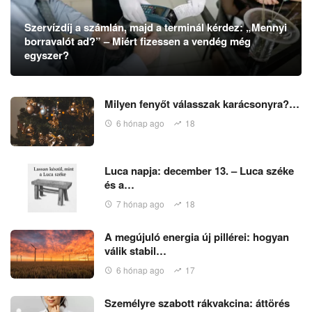
Szervízdíj a számlán, majd a terminál kérdez: „Mennyi
borravalót ad?” – Miért fizessen a vendég még
egyszer?
Milyen fenyőt válasszak karácsonyra?…
6 hónap ago
18
Luca napja: december 13. – Luca széke
és a…
7 hónap ago
18
A megújuló energia új pillérei: hogyan
válik stabil…
6 hónap ago
17
Személyre szabott rákvakcina: áttörés