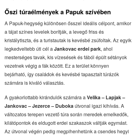
Őszi túraélmények a Papuk szívében
A Papuk-hegység különösen ősszel ideális célpont, amikor
a tájat színes levelek borítják, a levegő friss és
kristálytiszta, és a turistautak is kevésbé zsúfoltak. Az egyik
legkedveltebb úti cél a
Jankovac erdei park
, ahol
mesterséges tavak, kis vízesések és fából épült sétányok
vezetnek végig a fák között. Ez a terület könnyen
bejárható, így családok és kevésbé tapasztalt túrázók
számára is kiváló választás.
A gyakorlottabb kirándulók számára a
Velika – Lapjak –
Jankovac – Jezerce – Duboka
útvonal igazi kihívás. A
változatos terepen vezető túra során meredek emelkedők,
kilátópontok és eldugott erdei szakaszok váltják egymást.
Az útvonal végén pedig megpihenhetünk a csendes hegyi