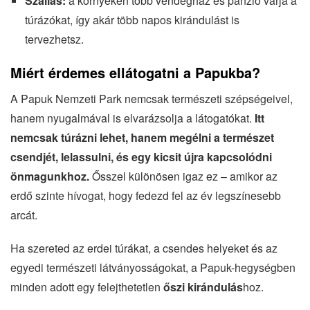
Szállás:
a környéken több vendégház és panzió várja a
túrázókat, így akár több napos kirándulást is
tervezhetsz.
Miért érdemes ellátogatni a Papukba?
A Papuk Nemzeti Park nemcsak természeti szépségeivel,
hanem nyugalmával is elvarázsolja a látogatókat.
Itt
nemcsak túrázni lehet, hanem megélni a természet
csendjét, lelassulni, és egy kicsit újra kapcsolódni
önmagunkhoz.
Ősszel különösen igaz ez – amikor az
erdő szinte hívogat, hogy fedezd fel az év legszínesebb
arcát.
Ha szereted az erdei túrákat, a csendes helyeket és az
egyedi természeti látványosságokat, a Papuk-hegységben
minden adott egy felejthetetlen
őszi kirándulás
hoz.