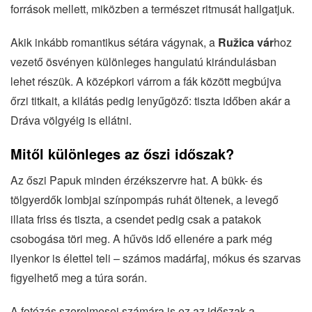
források mellett, miközben a természet ritmusát hallgatjuk.
Akik inkább romantikus sétára vágynak, a
Ružica vár
hoz
vezető ösvényen különleges hangulatú kirándulásban
lehet részük. A középkori várrom a fák között megbújva
őrzi titkait, a kilátás pedig lenyűgöző: tiszta időben akár a
Dráva völgyéig is ellátni.
Mitől különleges az őszi időszak?
Az őszi Papuk minden érzékszervre hat. A bükk- és
tölgyerdők lombjai színpompás ruhát öltenek, a levegő
illata friss és tiszta, a csendet pedig csak a patakok
csobogása töri meg. A hűvös idő ellenére a park még
ilyenkor is élettel teli – számos madárfaj, mókus és szarvas
figyelhető meg a túra során.
A fotózás szerelmesei számára is ez az időszak a