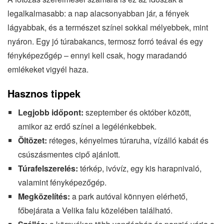
legalkalmasabb: a nap alacsonyabban jár, a fények
lágyabbak, és a természet színei sokkal mélyebbek, mint
nyáron. Egy jó túrabakancs, termosz forró teával és egy
fényképezőgép – ennyi kell csak, hogy maradandó
emlékeket vigyél haza.
Hasznos tippek
Legjobb időpont:
szeptember és október között,
amikor az erdő színei a legélénkebbek.
Öltözet:
réteges, kényelmes túraruha, vízálló kabát és
csúszásmentes cipő ajánlott.
Túrafelszerelés:
térkép, ivóvíz, egy kis harapnivaló,
valamint fényképezőgép.
Megközelítés:
a park autóval könnyen elérhető,
főbejárata a Velika falu közelében található.