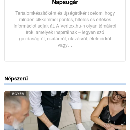
Napsugár
Tartalomkészítőként és újságíróként célom, hogy
minden cikkemmel pontos, hiteles és értékes
információt adjak át. A Veritex.hu-n olyan témákról
írok, amelyek inspirálnak – legyen szó
gazdaságról, családról, utazásról, életmódról
vagy…
Népszerű
EGYÉB