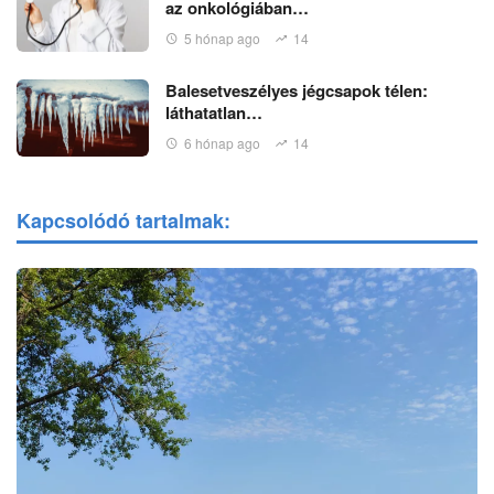
az onkológiában…
5 hónap ago
14
Balesetveszélyes jégcsapok télen:
láthatatlan…
6 hónap ago
14
Kapcsolódó tartalmak: