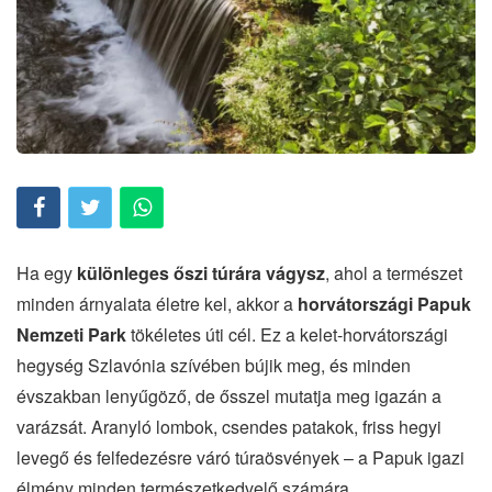
Ha egy
különleges őszi túrára vágysz
, ahol a természet
minden árnyalata életre kel, akkor a
horvátországi Papuk
Nemzeti Park
tökéletes úti cél. Ez a kelet-horvátországi
hegység Szlavónia szívében bújik meg, és minden
évszakban lenyűgöző, de ősszel mutatja meg igazán a
varázsát. Aranyló lombok, csendes patakok, friss hegyi
levegő és felfedezésre váró túraösvények – a Papuk igazi
élmény minden természetkedvelő számára.