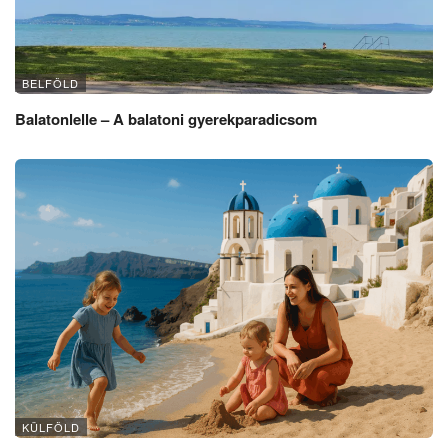
BELFÖLD
Balatonlelle – A balatoni gyerekparadicsom
KÜLFÖLD