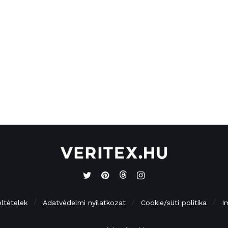
eltételek
Adatvédelmi nyilatkozat
Cookie/süti politika
I