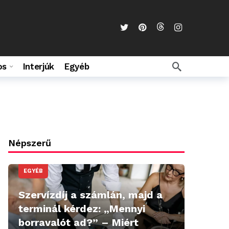
os
Interjúk
Egyéb
Népszerű
EGYÉB
Szervízdíj a számlán, majd a
terminál kérdez: „Mennyi
borravalót ad?” – Miért