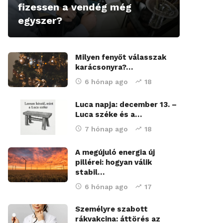
fizessen a vendég még
egyszer?
Milyen fenyőt válasszak
karácsonyra?…
6 hónap ago
18
Luca napja: december 13. –
Luca széke és a…
7 hónap ago
18
A megújuló energia új
pillérei: hogyan válik
stabil…
6 hónap ago
17
Személyre szabott
rákvakcina: áttörés az