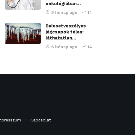
onkológiában…
5 hónap ago
14
Balesetveszélyes
jégcsapok télen:
láthatatlan…
6 hónap ago
14
mpresszum
Kapcsolat