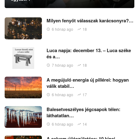
Milyen fenyőt válasszak karácsonyra?…
6 hónap ago
18
Luca napja: december 13. – Luca széke
és a…
7 hónap ago
18
A megújuló energia új pillérei: hogyan
válik stabil…
6 hónap ago
17
Balesetveszélyes jégcsapok télen:
láthatatlan…
6 hónap ago
14
A selyem újjászületése: 10 kínai