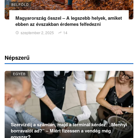
BELFÖLD
Magyarország ősszel – A legszebb helyek, amiket
ebben az évszakban érdemes felfedezni
szeptember 2, 2025
14
Népszerű
EGYÉB
Szervízdíj a számlán, majd a terminál kérdez: „Mennyi
borravalót ad?” – Miért fizessen a vendég még
egyszer?