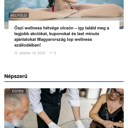
BELFÖLD
Őszi wellness hétvége olcsón – így találd meg a
legjobb akciókat, kuponokat és last minute
ajánlatokat Magyarország top wellness
szállodáiban!
október 18, 2025
5
Népszerű
EGYÉB