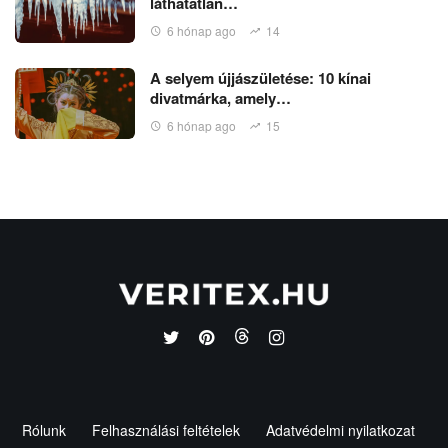
láthatatlan…
6 hónap ago
14
A selyem újjászületése: 10 kínai
divatmárka, amely…
6 hónap ago
15
Rólunk
Felhasználási feltételek
Adatvédelmi nyilatkozat