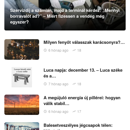
Szervízdíj a számlán, majd a terminál kérdez: „Mennyi
borravalót ad?” – Miért fizessen a vendég még
egyszer?
Milyen fenyőt válasszak karácsonyra?…
6 hónap ago
18
Luca napja: december 13. – Luca széke
és a…
7 hónap ago
18
A megújuló energia új pillérei: hogyan
válik stabil…
6 hónap ago
17
Balesetveszélyes jégcsapok télen: