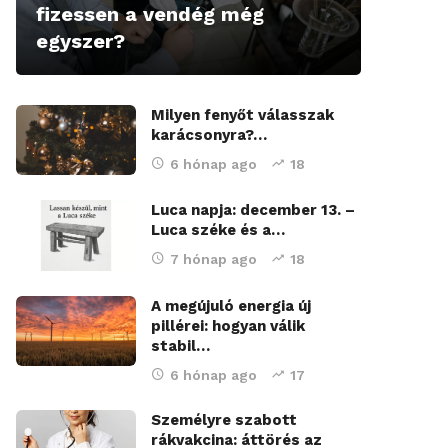
fizessen a vendég még
egyszer?
Milyen fenyőt válasszak
karácsonyra?…
6 hónap ago
18
Luca napja: december 13. –
Luca széke és a…
7 hónap ago
18
A megújuló energia új
pillérei: hogyan válik
stabil…
6 hónap ago
17
Személyre szabott
rákvakcina: áttörés az