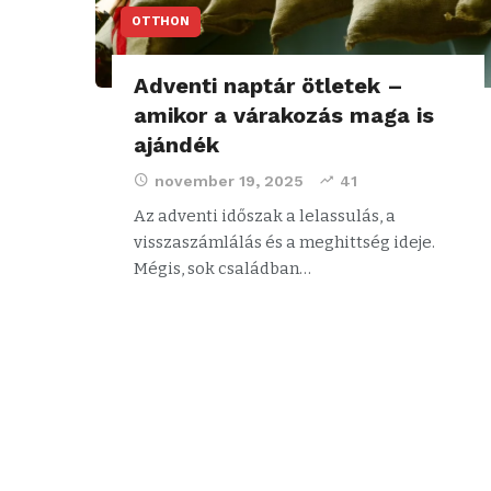
OTTHON
Adventi naptár ötletek –
amikor a várakozás maga is
ajándék
november 19, 2025
41
Az adventi időszak a lelassulás, a
visszaszámlálás és a meghittség ideje.
Mégis, sok családban…