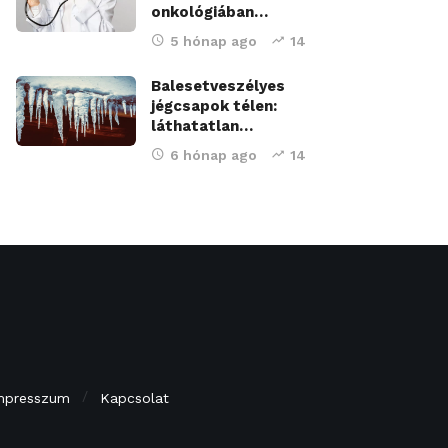
onkológiában…
5 hónap ago
14
Balesetveszélyes
jégcsapok télen:
láthatatlan…
6 hónap ago
14
mpresszum
Kapcsolat