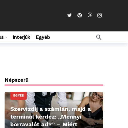
os
Interjúk
Egyéb
Népszerű
EGYÉB
Szervízdíj a számlán, majd a
terminál kérdez: „Mennyi
borravalót ad?” – Miért