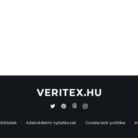
eltételek
Adatvédelmi nyilatkozat
Cookie/süti politika
I