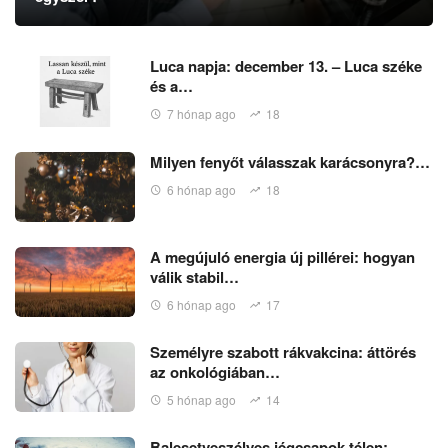
Luca napja: december 13. – Luca széke
és a…
7 hónap ago
18
Milyen fenyőt válasszak karácsonyra?…
6 hónap ago
18
A megújuló energia új pillérei: hogyan
válik stabil…
6 hónap ago
17
Személyre szabott rákvakcina: áttörés
az onkológiában…
5 hónap ago
14
Balesetveszélyes jégcsapok télen: