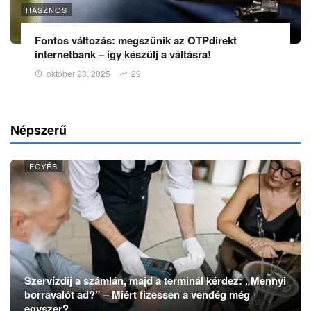
HASZNOS
Fontos változás: megszűnik az OTPdirekt
internetbank – így készülj a váltásra!
október 23, 2025
29
Népszerű
EGYÉB
Szervízdíj a számlán, majd a terminál kérdez: „Mennyi
borravalót ad?” – Miért fizessen a vendég még
egyszer?