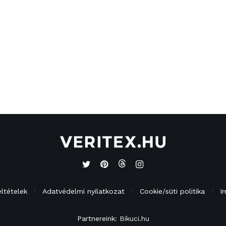
eltételek
Adatvédelmi nyilatkozat
Cookie/süti politika
I
Partnereink:
Bikuci.hu