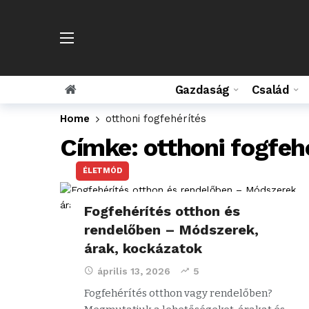
Gazdaság
Család
Home
otthoni fogfehérítés
Címke:
otthoni fogfeh
ÉLETMÓD
Fogfehérítés otthon és
rendelőben – Módszerek,
árak, kockázatok
április 13, 2026
5
Fogfehérítés otthon vagy rendelőben?