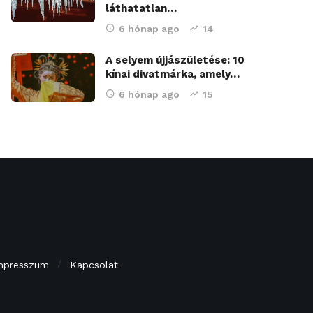
láthatatlan…
6 hónap ago
14
A selyem újjászületése: 10
kínai divatmárka, amely…
6 hónap ago
15
mpresszum
Kapcsolat