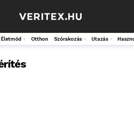
Életmód
Otthon
Szórakozás
Utazás
Haszn
érítés