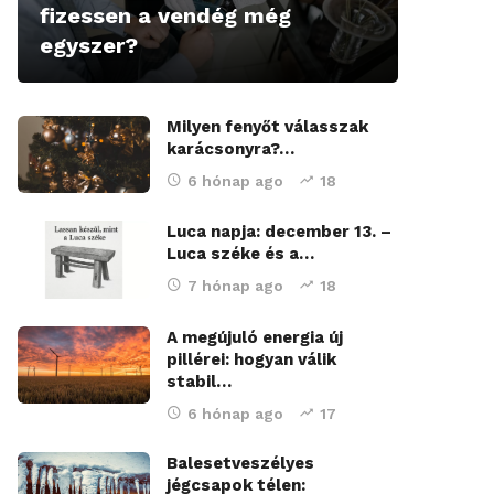
fizessen a vendég még
egyszer?
Milyen fenyőt válasszak
karácsonyra?…
6 hónap ago
18
Luca napja: december 13. –
Luca széke és a…
7 hónap ago
18
A megújuló energia új
pillérei: hogyan válik
stabil…
6 hónap ago
17
Balesetveszélyes
jégcsapok télen: