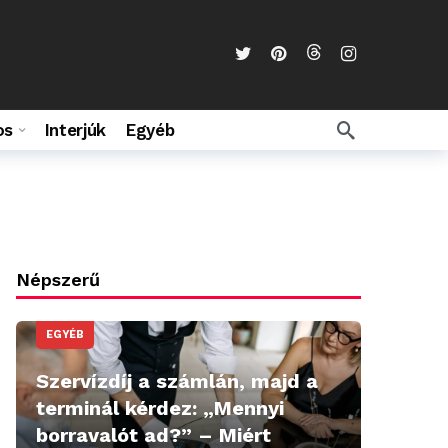
os
Interjúk
Egyéb
Népszerű
EGYÉB
Szervízdíj a számlán, majd a
terminál kérdez: „Mennyi
borravalót ad?” – Miért