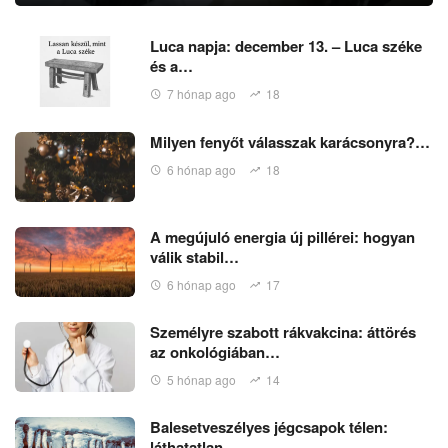
Luca napja: december 13. – Luca széke
és a…
7 hónap ago
18
Milyen fenyőt válasszak karácsonyra?…
6 hónap ago
18
A megújuló energia új pillérei: hogyan
válik stabil…
6 hónap ago
17
Személyre szabott rákvakcina: áttörés
az onkológiában…
5 hónap ago
14
Balesetveszélyes jégcsapok télen:
láthatatlan…