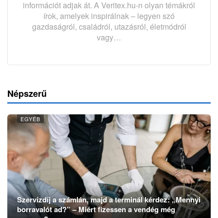
információt adjak át. A Veritex.hu-n olyan témákról
írok, amelyek inspirálnak – legyen szó
gazdaságról, családról, utazásról, életmódról
vagy…
Népszerű
EGYÉB
Szervízdíj a számlán, majd a terminál kérdez: „Mennyi
borravalót ad?” – Miért fizessen a vendég még