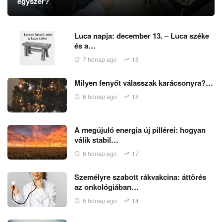
egyszer?
Luca napja: december 13. – Luca széke
és a…
7 hónap ago
18
Milyen fenyőt válasszak karácsonyra?…
6 hónap ago
18
A megújuló energia új pillérei: hogyan
válik stabil…
6 hónap ago
17
Személyre szabott rákvakcina: áttörés
az onkológiában…
5 hónap ago
14