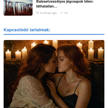
Balesetveszélyes jégcsapok télen:
láthatatlan…
6 hónap ago
14
Kapcsolódó tartalmak: