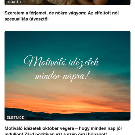
CSALÁD
Szeretem a férjemet, de nőkre vágyom: Az elfojtott női
szexualitás útvesztői
ÉLETMÓD
Motiváló idézetek október végére – hogy minden nap jól
induljon! Zárd pozitívan ezt a szép őszi hónapot!