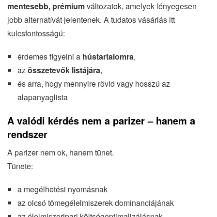
mentesebb, prémium
változatok, amelyek lényegesen
jobb alternatívát jelentenek. A tudatos vásárlás itt
kulcsfontosságú:
érdemes figyelni a
hústartalomra
,
az
összetevők listájára
,
és arra, hogy mennyire rövid vagy hosszú az
alapanyaglista
A valódi kérdés nem a parizer – hanem a
rendszer
A parizer nem ok, hanem tünet.
Tünete:
a megélhetési nyomásnak
az olcsó tömegélelmiszerek dominanciájának
az élelmiszeripari költségoptimalizálásnak