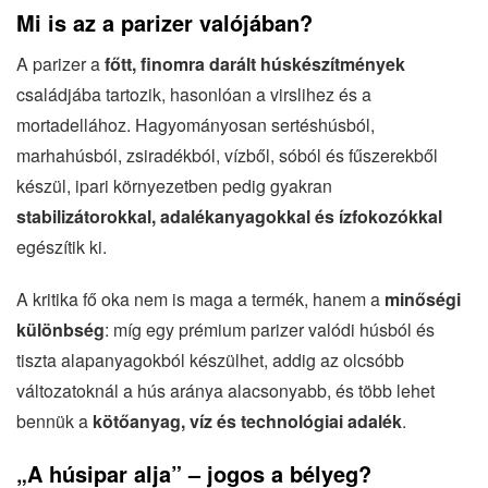
Mi is az a parizer valójában?
A parizer a
főtt, finomra darált húskészítmények
családjába tartozik, hasonlóan a virslihez és a
mortadellához. Hagyományosan sertéshúsból,
marhahúsból, zsiradékból, vízből, sóból és fűszerekből
készül, ipari környezetben pedig gyakran
stabilizátorokkal, adalékanyagokkal és ízfokozókkal
egészítik ki.
A kritika fő oka nem is maga a termék, hanem a
minőségi
különbség
: míg egy prémium parizer valódi húsból és
tiszta alapanyagokból készülhet, addig az olcsóbb
változatoknál a hús aránya alacsonyabb, és több lehet
bennük a
kötőanyag, víz és technológiai adalék
.
„A húsipar alja” – jogos a bélyeg?