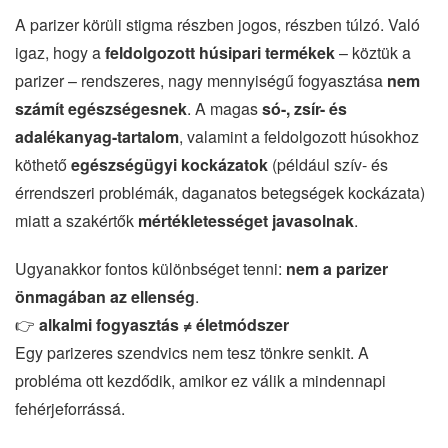
A parizer körüli stigma részben jogos, részben túlzó. Való
igaz, hogy a
feldolgozott húsipari termékek
– köztük a
parizer – rendszeres, nagy mennyiségű fogyasztása
nem
számít egészségesnek
. A magas
só-, zsír- és
adalékanyag-tartalom
, valamint a feldolgozott húsokhoz
köthető
egészségügyi kockázatok
(például szív- és
érrendszeri problémák, daganatos betegségek kockázata)
miatt a szakértők
mértékletességet javasolnak
.
Ugyanakkor fontos különbséget tenni:
nem a parizer
önmagában az ellenség
.
👉
alkalmi fogyasztás ≠ életmódszer
Egy parizeres szendvics nem tesz tönkre senkit. A
probléma ott kezdődik, amikor ez válik a mindennapi
fehérjeforrássá.