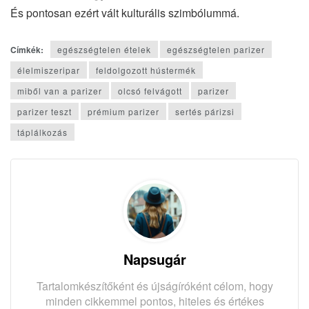
És pontosan ezért vált kulturális szimbólummá.
Címkék:
egészségtelen ételek
egészségtelen parizer
élelmiszeripar
feldolgozott hústermék
miből van a parizer
olcsó felvágott
parizer
parizer teszt
prémium parizer
sertés párizsi
táplálkozás
Napsugár
Tartalomkészítőként és újságíróként célom, hogy
minden cikkemmel pontos, hiteles és értékes