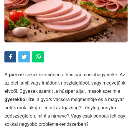
A
parizer
sokak szemében a húsipar mostohagyereke. Az
az étel, amit vagy imádunk nosztalgiából, vagy megvetünk
elvből. Egyesek szerint „a húsipar alja”, mások szerint a
gyerekkor íze
, a gyors vacsora megmentője és a magyar
hűtők örök lakója. De mi az igazság? Tényleg annyira
egészségtelen, mint a hírneve? Vagy csak bűnbak lett egy
sokkal nagyobb probléma-rendszerben?