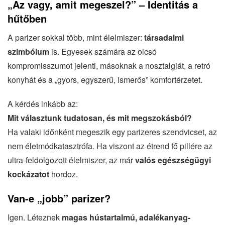
„Az vagy, amit megeszel?” – Identitás a
hűtőben
A parizer sokkal több, mint élelmiszer:
társadalmi
szimbólum
is. Egyesek számára az olcsó
kompromisszumot jelenti, másoknak a nosztalgiát, a retró
konyhát és a „gyors, egyszerű, ismerős” komfortérzetet.
A kérdés inkább az:
Mit választunk tudatosan, és mit megszokásból?
Ha valaki időnként megeszik egy parizeres szendvicset, az
nem életmódkatasztrófa. Ha viszont az étrend fő pillére az
ultra-feldolgozott élelmiszer, az már
valós egészségügyi
kockázatot
hordoz.
Van-e „jobb” parizer?
Igen. Léteznek
magas hústartalmú, adalékanyag-