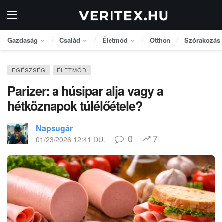
Gazdaság
Család
Életmód
Otthon
Szórakozás
EGÉSZSÉG
ÉLETMÓD
Parizer: a húsipar alja vagy a
hétköznapok túlélőétele?
Napsugár
0
7
01/23/2026 12:41 DU.