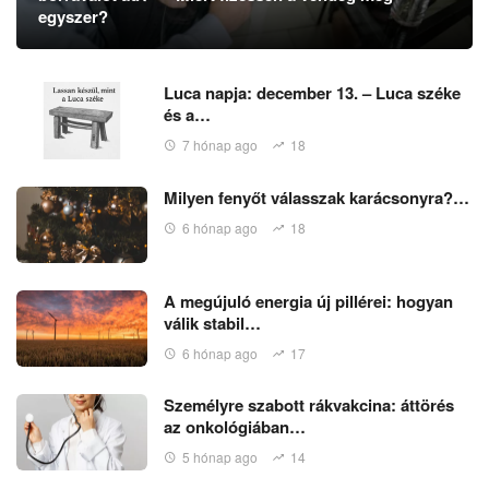
egyszer?
Luca napja: december 13. – Luca széke
és a…
7 hónap ago
18
Milyen fenyőt válasszak karácsonyra?…
6 hónap ago
18
A megújuló energia új pillérei: hogyan
válik stabil…
6 hónap ago
17
Személyre szabott rákvakcina: áttörés
az onkológiában…
5 hónap ago
14