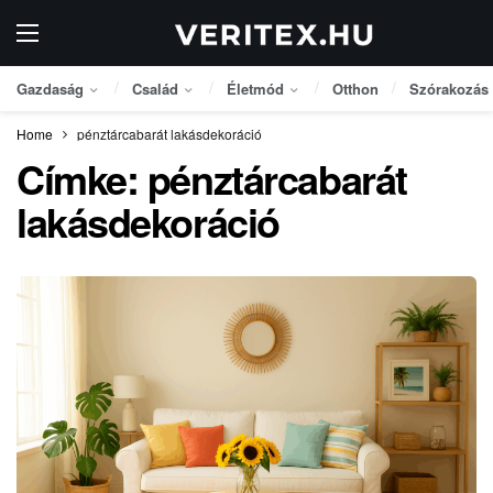
Gazdaság
Család
Életmód
Otthon
Szórakozás
Home
pénztárcabarát lakásdekoráció
Címke:
pénztárcabarát
lakásdekoráció