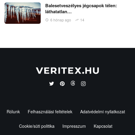
Balesetveszélyes jégcsapok télen:
láthatatlan…
6 hónap ago
14
Rólunk
Felhasználási feltételek
Adatvédelmi nyilatkozat
Cookie/süti politika
Impresszum
Kapcsolat