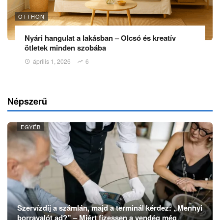
OTTHON
Nyári hangulat a lakásban – Olcsó és kreatív
ötletek minden szobába
április 1, 2026
6
Népszerű
EGYÉB
Szervízdíj a számlán, majd a terminál kérdez: „Mennyi
borravalót ad?” – Miért fizessen a vendég még