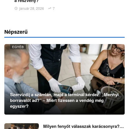
a részvény?
január 28, 2026
7
Népszerű
EGYÉB
Szervízdíj a számlán, majd a terminál kérdez: „Mennyi
borravalót ad?” – Miért fizessen a vendég még
egyszer?
Milyen fenyőt válasszak karácsonyra?…