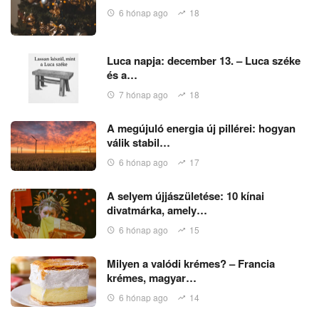
6 hónap ago
18
Luca napja: december 13. – Luca széke
és a…
7 hónap ago
18
A megújuló energia új pillérei: hogyan
válik stabil…
6 hónap ago
17
A selyem újjászületése: 10 kínai
divatmárka, amely…
6 hónap ago
15
Milyen a valódi krémes? – Francia
krémes, magyar…
6 hónap ago
14