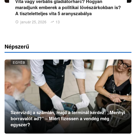
Vita vagy verbális gladiátorharc? Hogyan
maradjunk emberek a politikai lövészárkokban is?
A tiszteletteljes vita 5 aranyszabálya
január 25, 2026
13
Népszerű
EGYÉB
Szervízdíj a számlán, majd a terminál kérdez: „Mennyi
borravalót ad?” – Miért fizessen a vendég még
egyszer?