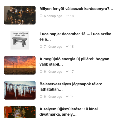
Milyen fenyőt válasszak karácsonyra?…
6 hónap ago
18
Luca napja: december 13. – Luca széke
és a…
7 hónap ago
18
A megújuló energia új pillérei: hogyan
válik stabil…
6 hónap ago
17
Balesetveszélyes jégcsapok télen:
láthatatlan…
6 hónap ago
14
A selyem újjászületése: 10 kínai
divatmárka, amely…