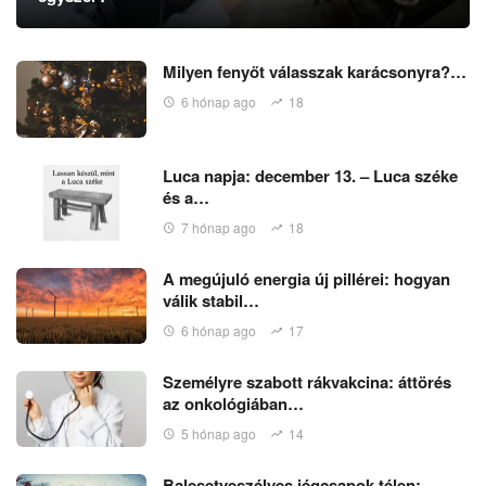
Milyen fenyőt válasszak karácsonyra?…
6 hónap ago
18
Luca napja: december 13. – Luca széke
és a…
7 hónap ago
18
A megújuló energia új pillérei: hogyan
válik stabil…
6 hónap ago
17
Személyre szabott rákvakcina: áttörés
az onkológiában…
5 hónap ago
14
Balesetveszélyes jégcsapok télen: