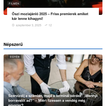
FILMEK
Őszi moziajánló 2025 – Friss premierek amiket
kár lenne kihagyni!
szeptember 3, 2025
12
Népszerű
EGYÉB
Szervízdíj a számlán, majd a terminál kérdez: „Mennyi
borravalót ad?” – Miért fizessen a vendég még
egyszer?