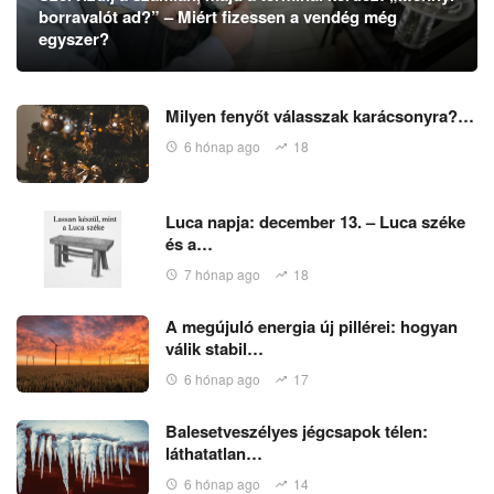
borravalót ad?” – Miért fizessen a vendég még
egyszer?
Milyen fenyőt válasszak karácsonyra?…
6 hónap ago
18
Luca napja: december 13. – Luca széke
és a…
7 hónap ago
18
A megújuló energia új pillérei: hogyan
válik stabil…
6 hónap ago
17
Balesetveszélyes jégcsapok télen:
láthatatlan…
6 hónap ago
14