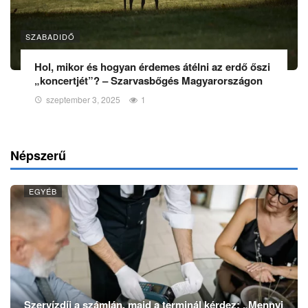
SZABADIDŐ
Hol, mikor és hogyan érdemes átélni az erdő őszi
„koncertjét”? – Szarvasbőgés Magyarországon
szeptember 3, 2025
1
Népszerű
EGYÉB
Szervízdíj a számlán, majd a terminál kérdez: „Mennyi