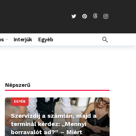
os
Interjúk
Egyéb
Népszerű
EGYÉB
Szervízdíj a számlán, majd a
terminál kérdez: „Mennyi
borravalót ad?” – Miért