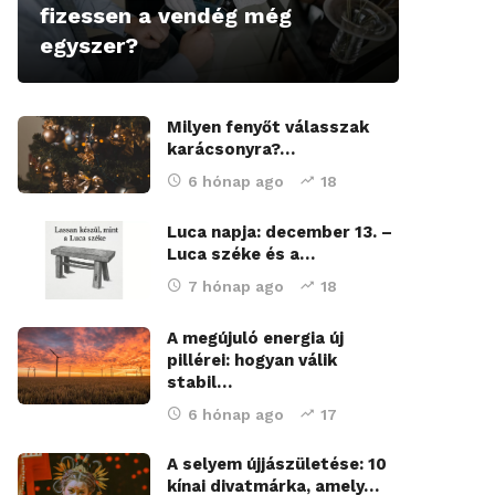
fizessen a vendég még
egyszer?
Milyen fenyőt válasszak
karácsonyra?…
6 hónap ago
18
Luca napja: december 13. –
Luca széke és a…
7 hónap ago
18
A megújuló energia új
pillérei: hogyan válik
stabil…
6 hónap ago
17
A selyem újjászületése: 10
kínai divatmárka, amely…