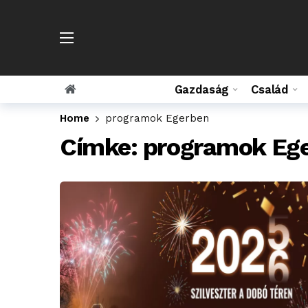
Gazdaság
Család
Home
programok Egerben
Címke:
programok Eg