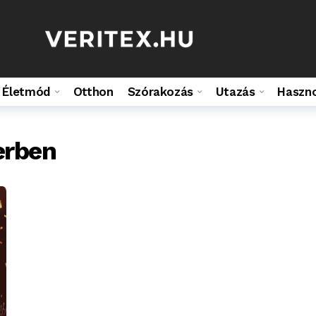
Életmód
Otthon
Szórakozás
Utazás
Haszn
erben