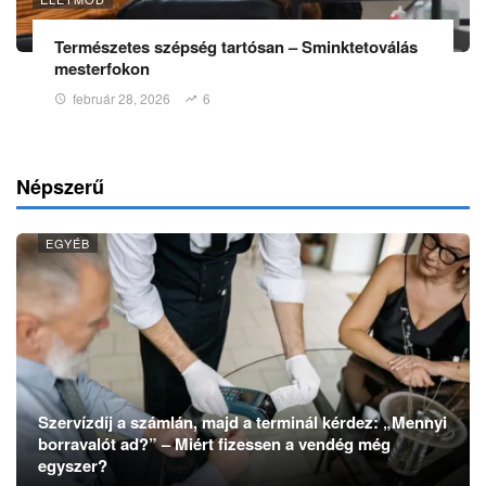
Természetes szépség tartósan – Sminktetoválás
mesterfokon
február 28, 2026
6
Népszerű
EGYÉB
Szervízdíj a számlán, majd a terminál kérdez: „Mennyi
borravalót ad?” – Miért fizessen a vendég még
egyszer?