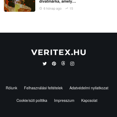
divatmárka, amely…
6 hónap ago
15
Rólunk
Felhasználási feltételek
Adatvédelmi nyilatkozat
Cookie/süti politika
Impresszum
Kapcsolat