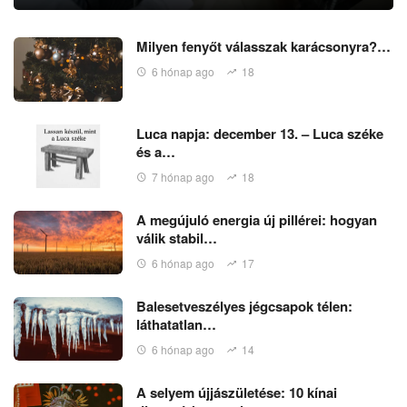
Milyen fenyőt válasszak karácsonyra?…
6 hónap ago
18
Luca napja: december 13. – Luca széke
és a…
7 hónap ago
18
A megújuló energia új pillérei: hogyan
válik stabil…
6 hónap ago
17
Balesetveszélyes jégcsapok télen:
láthatatlan…
6 hónap ago
14
A selyem újjászületése: 10 kínai