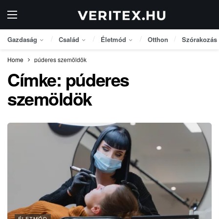
Gazdaság
Család
Életmód
Otthon
Szórakozás
Home
púderes szemöldök
Címke:
púderes
szemöldök
ÉLETMÓD