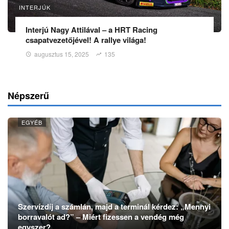
INTERJÚK
Interjú Nagy Attilával – a HRT Racing
csapatvezetőjével! A rallye világa!
augusztus 15, 2025
135
Népszerű
EGYÉB
Szervízdíj a számlán, majd a terminál kérdez: „Mennyi
borravalót ad?” – Miért fizessen a vendég még
egyszer?