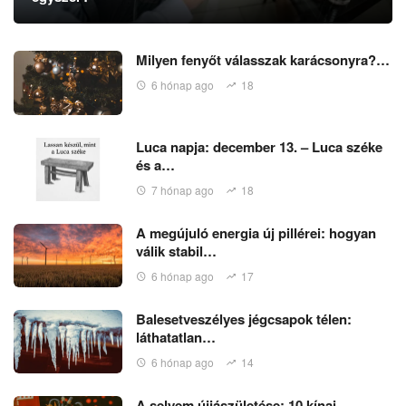
Milyen fenyőt válasszak karácsonyra?…
6 hónap ago
18
Luca napja: december 13. – Luca széke
és a…
7 hónap ago
18
A megújuló energia új pillérei: hogyan
válik stabil…
6 hónap ago
17
Balesetveszélyes jégcsapok télen:
láthatatlan…
6 hónap ago
14
A selyem újjászületése: 10 kínai