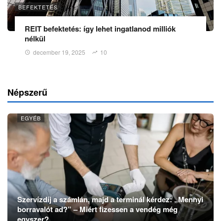
BEFEKTETÉS
REIT befektetés: így lehet ingatlanod milliók
nélkül
december 19, 2025
10
Népszerű
EGYÉB
Szervízdíj a számlán, majd a terminál kérdez: „Mennyi
borravalót ad?” – Miért fizessen a vendég még
egyszer?