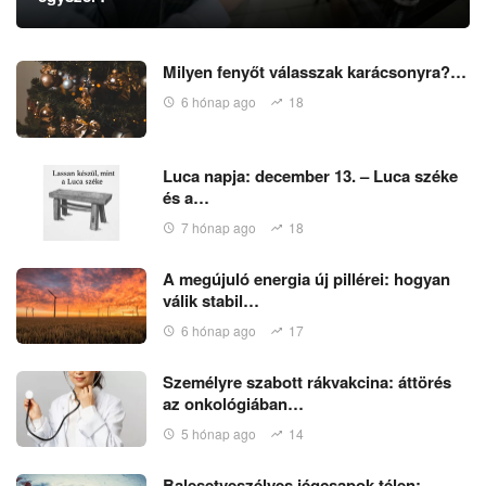
Milyen fenyőt válasszak karácsonyra?…
6 hónap ago
18
Luca napja: december 13. – Luca széke
és a…
7 hónap ago
18
A megújuló energia új pillérei: hogyan
válik stabil…
6 hónap ago
17
Személyre szabott rákvakcina: áttörés
az onkológiában…
5 hónap ago
14
Balesetveszélyes jégcsapok télen: